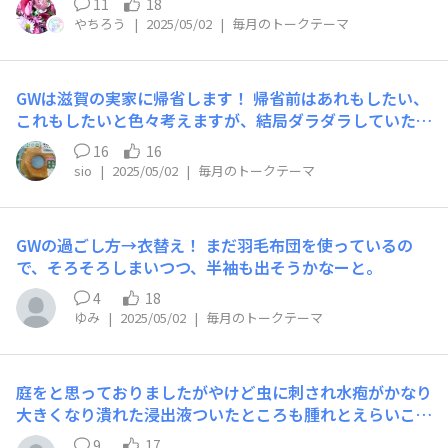
11
18
るよ！ 皆さま良いGWを(o^―^o)
やちろう
|
2025/05/02
|
毎月のトークテーマ
GWは滋賀の実家に帰省します！ 帰省前はあれもしたい、
これもしたいと色々考えますが、結局ダラダラしていたら
あっという間に連休が終わってしまうのがいつものパター
16
16
ン😢 今回こそは大阪や京都にも足を伸ばし、関西を満喫
sio
|
2025/05/02
|
毎月のトークテーマ
して帰ろうと思います💪 あと、行き帰りの新幹線で積読
を消化したいです📕 皆さまも良いGWを🚀
GWの過ごし方→衣替え！ まだ羽毛布団を使っているの
で、そろそろしまいつつ、半袖も出そうかなーと。
4
18
ゆみ
|
2025/05/02
|
毎月のトークテーマ
庭をと思っておりましたがやけど虫に刺され水疱がかなり
大きくなり潰れた浸出液ついたところも腫れとえらいこと
になりました。皮膚科に駆け込んだところ抗生剤5日分と
9
17