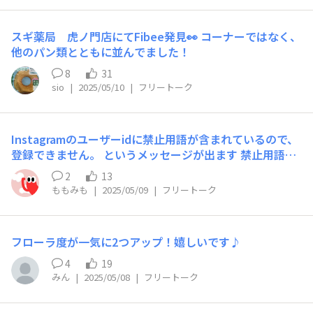
スギ薬局 虎ノ門店にてFibee発見👀 コーナーではなく、
他のパン類とともに並んでました！
8
31
sio
|
2025/05/10
|
フリートーク
Instagramのユーザーidに禁止用語が含まれているので、
登録できません。 というメッセージが出ます 禁止用語っ
て？具体的に教えてほしい
2
13
ももみも
|
2025/05/09
|
フリートーク
フローラ度が一気に2つアップ！嬉しいです♪
4
19
みん
|
2025/05/08
|
フリートーク