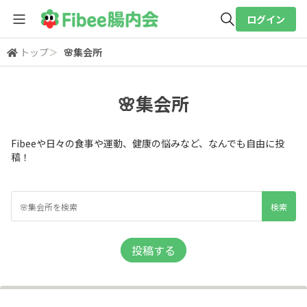
ログイン
トップ
＞
🌸集会所
全体検索
🌸集会所
検索
Fibeeや日々の食事や運動、健康の悩みなど、なんでも自由に投
稿！
投稿する