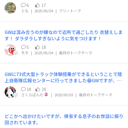
6
17
とも
|
2025/05/04
|
フリートーク
GWは混み合うのが嫌なので近所で過ごしたり 衣替えしま
す！ ダラダラしすぎないように気をつけます！
5
18
モネ
|
2025/05/04
|
毎月のトークテーマ
GWに73式大型トラック体験搭乗ができるということで陸
上自衛隊広報センターに行ってきました😆GWですが、適
度な混み具合でした😁 トラックに乗って駐屯地内を走
18
20
り、風が気持ちよく、貴重な体験でした👍ガタガタ揺れて
さくらぱんだ
|
2025/05/03
|
毎月のトークテーマ
夫は少し酔ってましたが😅 トラック搭乗以外にも常設で
色々な車両展示や運転シミュレータなどがあり、無料なの
にとっても楽しめました✨
どこかへ出かけたいですが、帰省する息子のお世話に振り
回されています。