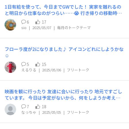
1日有給を使って、今日までGWでした！ 実家を離れるの
と明日から仕事なのがつらい……😭 行き帰りの移動時間
を使って山本高穂・大野智『東洋医学はなぜ効くのか』を
6
17
読み進めています📕 連休中にラーメンやらスイーツやら
sio
|
2025/05/07
|
毎月のトークテーマ
を楽しんで内臓に負担をかけたので、せめて健康に関する
知見を高めて罪滅ぼしします笑 明日からまた腸活・健康
増進頑張ります💪
フローラ度が2になりました♪ アイコンどれにしようかな
☺️
5
15
えるりる
|
2025/05/06
|
フリートーク
映画を観に行ったり 友達に会いに行ったり 地元ですごし
ています。 今日は予定がないから、何をしようか考え中
ですー
7
18
なっちゃ
|
2025/05/05
|
フリートーク