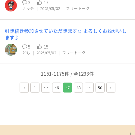
3
17
のです、トホホ。 次こそはリベンジを果たしたいです。
ナッチ
|
2025/05/02
|
フリートーク
ファンミーティング参加するぞ！
引き続き参加させていただきます☺️ よろしくおねがいし
ます♪
5
15
とも
|
2025/05/02
|
フリートーク
1151-1175件 / 全1233件
‹
1
…
46
47
48
…
50
›