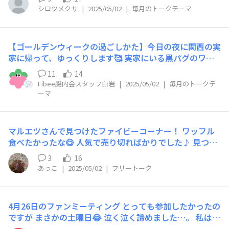
塗り薬がでました。虫刺されとは一線を画すひどさです。
シロツメクサ
|
2025/05/02
|
毎月のトークテーマ
長袖ジャージでしたが薄手だったのがダメだった。いつも
の分厚いジャージでないとダメでした。皆さんもお気をつ
けください。ゴールデンウィーク静かにしてます、手のひ
【ゴールデンウィークの過ごしかた】今日の夜に関西の実
ら大にほぼやけどのように腫れたものは抗生剤でかなり引
家に帰って、ゆっくりします🥰 実家にいる黒パグのワン
きましたが十円玉サイズの水疱はまだ引く気配はありませ
ちゃんに会うのも、とても楽しみです💕 あと、万博にも
ん。きっと休養しろと言うことだと思い。ゴロゴロするこ
11
14
行ってみようかなぁと思ってます。 みなさまの過ごしか
とに決めました
Fibee腸内会スタッフ白岩
|
2025/05/02
|
毎月のトークテ
たや、ここ行ったよ！というお話ぜひ聞かせてください
ーマ
ね。 楽しみにしております！✨
マルエツさんで見つけたファイビーコーナー！ ワッフル
食べたかったな😋 人気で売り切ればかりでした♪ 見つけ
るとなぜかテンション上がりますね😍
3
16
あっこ
|
2025/05/02
|
フリートーク
4月26日のファンミーティング とっても参加したかったの
ですが まさかの土曜日😂 泣く泣く諦めました…。 私は児
童福祉職なので 1週間のうちで土曜日と祝日が 1番忙しい