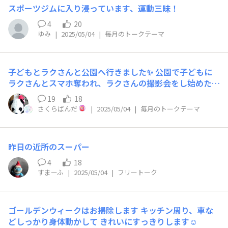
スポーツジムに入り浸っています、運動三昧！
4
20
ゆみ
|
2025/05/04
|
毎月のトークテーマ
子どもとラクさんと公園へ行きました✨ 公園で子どもに
ラクさんとスマホ奪われ、ラクさんの撮影会をし始めた娘
8歳の作品をご覧ください😁
19
18
さくらぱんだ
|
2025/05/04
|
毎月のトークテーマ
昨日の近所のスーパー
4
18
すまーふ
|
2025/05/04
|
フリートーク
ゴールデンウィークはお掃除します キッチン周り、車な
どしっかり身体動かして きれいにすっきりします☺️