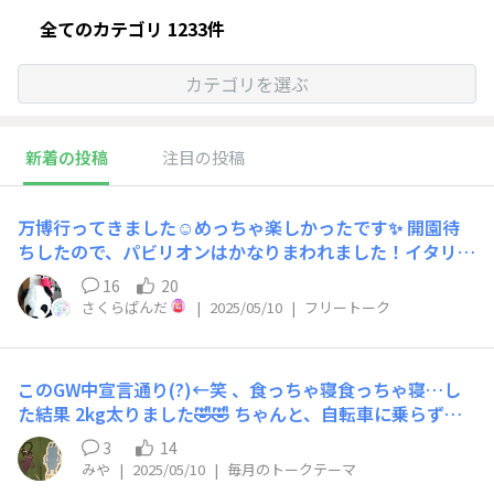
全てのカテゴリ 1233件
カテゴリを選ぶ
新着の投稿
注目の投稿
万博行ってきました☺️めっちゃ楽しかったです✨ 開園待
ちしたので、パビリオンはかなりまわれました！イタリ
ア、フランス、スペイン、北欧のヨーロッパ圏。UAE、サ
16
20
ウジアラビア、カタール、オマーン、アゼルバイジャンの
さくらぱんだ
|
2025/05/10
|
フリートーク
中東。ガス、住友の日本企業。通りすがりのタイ。建物が
ステキだったので中東に偏ったチョイスになってます💨U
AEはデーツの木がパビリオンのメインだったので、ラク
このGW中宣言通り(?)←笑 、食っちゃ寝食っちゃ寝…し
さんとパシャリしました😆 食事はテイクアウトでタイと
た結果 2kg太りました🤣🤣 ちゃんと、自転車に乗らずに
フィリピンいただきました😋料理名覚えていませんがお
歩いてスーパーに買い物行くようには心がけてたのにな
いしかったです👍 今日は2万5千歩、がんばりました😁
3
14
ぁ〜笑 (自転車停めるところも混んでるのが嫌なだけ🤣)
みや
|
2025/05/10
|
毎月のトークテーマ