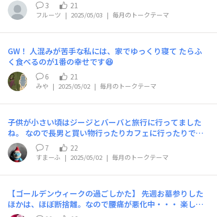
3
21
フルーツ
|
2025/05/03
|
毎月のトークテーマ
GW！ 人混みが苦手な私には、家でゆっくり寝て たらふ
く食べるのが1番の幸せです😆
6
21
みや
|
2025/05/02
|
毎月のトークテーマ
子供が小さい頃はジージとバーバと旅行に行ってました
ね。 なので長男と買い物行ったりカフェに行ったりです
✨
7
22
すまーふ
|
2025/05/02
|
毎月のトークテーマ
【ゴールデンウィークの過ごしかた】 先週お墓参りした
ほかは、ほぼ断捨離。なので腰痛が悪化中・・・ 楽しみ
は舞台＆ライブ🥰 腰痛と戦いながら、スタンディングす