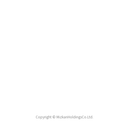
Copyright © MizkanHoldingsCo.Ltd.