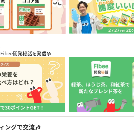
識
ibee開発秘話を発信📖
ィングで交流🎶