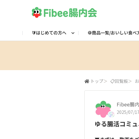
🔰はじめての方へ
🍪商品一覧/おいしい食べ
Fibeeとは？
Fibee商品一覧
🌸集会所
Fibee腸内会LINE
Fibee公式通販
👀みつけた！Fibee
Fibee腸内会の楽しみかた
ワッフルのおいしい食
Fibeeライブ配信
Fibee公式X

トップ
＞
📋回覧板
＞
お
Fibee
2025/07/17
ゆる腸活コミュニ