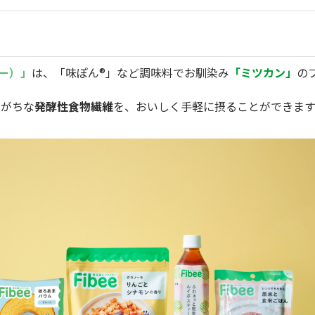
ビー）」
は、「味ぽん®」など調味料でお馴染み
「ミツカン」
の
しがちな
発酵性食物繊維
を、おいしく手軽に摂ることができます
！