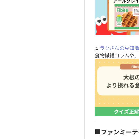
📖
ラクさんの豆知
食物繊維コラムや、F
■ファンミーテ