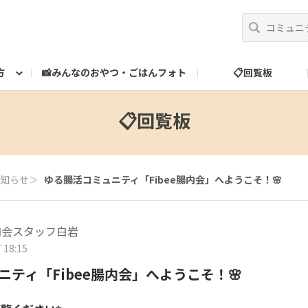
方
📸みんなのおやつ・ごはんフォト
📋回覧板
べ方
運営だより
スタッフ紹介
🎁ランク特典
ランク特典について
📮お問い合わせ
📋回覧板
知らせ
＞
ゆる腸活コミュニティ「Fibee腸内会」へようこそ！🌸
腸内会スタッフ白岩
 18:15
ティ「Fibee腸内会」へようこそ！🌸