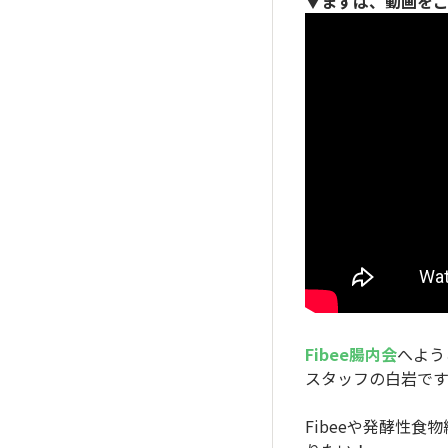
▼まずは、動画をご
Fibee腸内会
へよう
スタッフの白岩です
Fibeeや発酵性