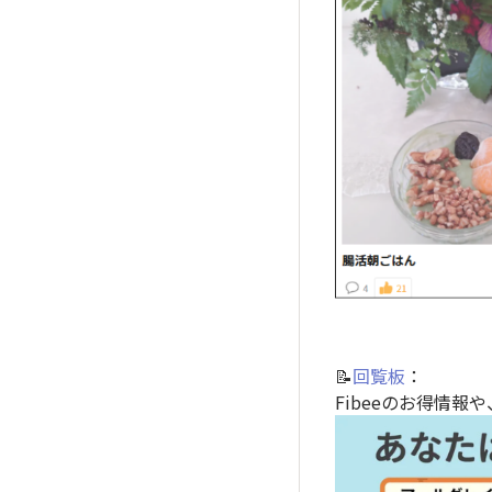
📝
回覧板
：
Fibeeのお得情報