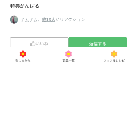
特典がんばる
、
他13人
がリアクション
チムチム
いいね
返信する
楽しみかた
商品一覧
ワッフルレシピ
あくあ
2026/03/06 12:14
特典を楽しみながら、みなさんと交流できたらと思
います🙌
、
他10人
がリアクション
ティラ