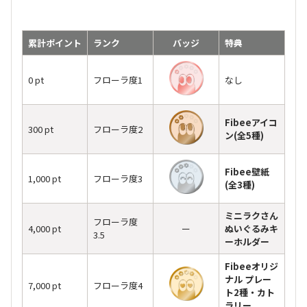
累計ポイント
ランク
バッジ
特典
0 pt
フローラ度1
なし
Fibeeアイコ
300 pt
フローラ度2
ン(全5種)
Fibee壁紙
1,000 pt
フローラ度3
(全3種)
ミニラクさん
フローラ度
4,000 pt
ー
ぬいぐるみキ
3.5
ーホルダー
Fibeeオリジ
ナル プレー
7,000 pt
フローラ度4
ト2種・カト
ラリー