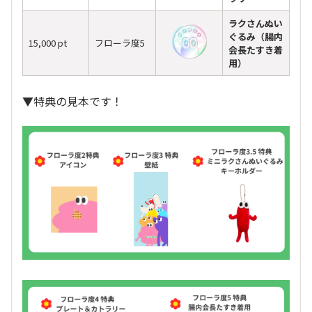
ラクさんぬい
ぐるみ（腸内
15,000 pt
フローラ度5
会長たすき着
用）
▼特典の見本です！