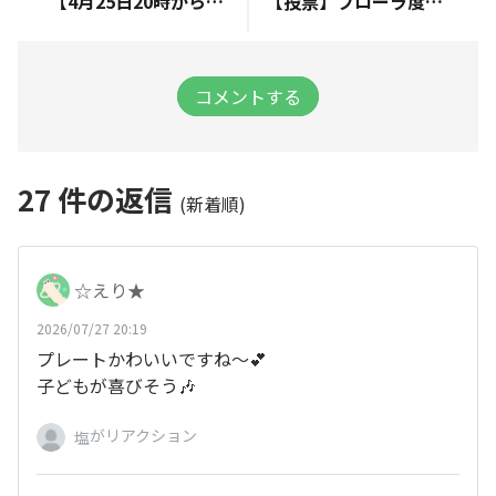
【4月25日20時から】第5回Fibeeライブ配信「腸に届け」のお知らせ！
【投票】フローラ度4のランクアップ特典をみんなで決めよう！
コメントする
27
件の返信
(新着順)
☆えり★
2026/07/27 20:19
プレートかわいいですね～💕
子どもが喜びそう🎶
がリアクション
塩