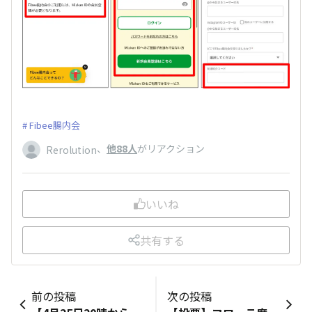
Fibee腸内会
、
他88人
がリアクション
Rerolution
いいね
共有する
前の投稿
次の投稿