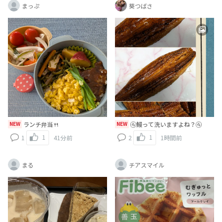
まっぷ
葵つばさ
NEW
ランチ弁当🍴
NEW
🚰鰻って洗いますよね？🚰
1
1
1
41分前
2
1時間前
まる
チアスマイル