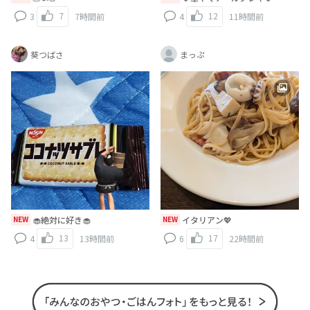
7
12
3
7時間前
4
11時間前
葵つばさ
まっぷ
NEW
🧁絶対に好き🧁
NEW
イタリアン💖
13
17
4
13時間前
6
22時間前