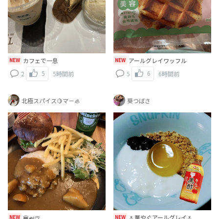
NEW
カフェで一息
NEW
アールグレイワッフル
5
6
2
5時間前
5
6時間前
北極スパイス🍋マ－🦪
葵つばさ
NEW
🍔🍛🍺
NEW
🌷華やぐアールグレイ🌷