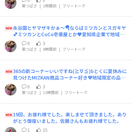
0
0
ょうか？是非、バウムアールグレイを食べてみたいの
葵つばさ
|
1時間前
|
フリートーク
であったら嬉しぃなぁ〜🌷
永谷園とヤマザキかぁ〜🪂ならばミツカンとスガキヤ
NEW
💕ミツカンとCoCo壱番屋とか💖愛知県企業で地域限
定で🌺コラボして品物だしてくんないかなぁ🥰
0
3
葵つばさ
|
8時間前
|
フリートーク
365の新コーナーいいですね(≧∇≦)bとくに夏休みに
NEW
見つけたMIZKAN商品コーナー好き💜地域限定の品物
とか投稿あったらいいなぁ〜🤗
0
3
葵つばさ
|
13時間前
|
フリートーク
19回、お疲れ様でした。楽しませて頂きました。あり
NEW
がとう御座いました。佐藤さんもお疲れ様でした。
1
15