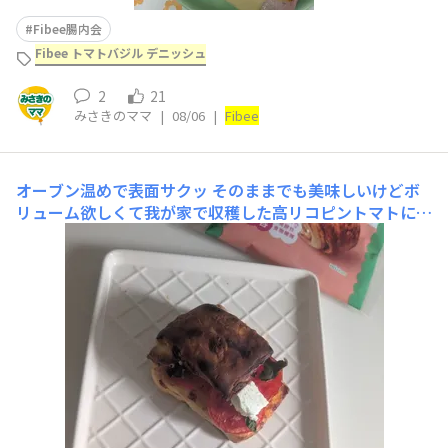
Fibee腸内会
Fibee トマトバジル デニッシュ
2
21
みさきのママ
|
08/06
|
Fibee
オーブン温めで表面サクッ
そのままでも美味しいけどボ
リューム欲しくて我が家で収穫した高リコピントマトにバ
ジルをのせてトースト🍞その後ブルサンのせたら🥰ペロッ
と1つ食べ終えちゃいました😊が意外とお腹いっぱいに感
じるありがたさ😆