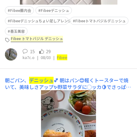
Fibee腸内会
Fibeeデニッシュ
Fibeeデニッシュちょい足しアレンジ
Fibeeトマトバジルデニッシュ
善玉美容
Fibee トマトバジル デニッシュ
15
29
ka7c.o
|
08/03
|
Fibee
朝ごパン、
デニッシュ
💕
朝はパン😊軽くトースターで焼
いて、美味しさアップ✨野菜サラダに◯ッカ🍋でさっぱり
と🥰ブラック☕に砂糖なしアーモンドミルクでラテ風飲み
物💖💖