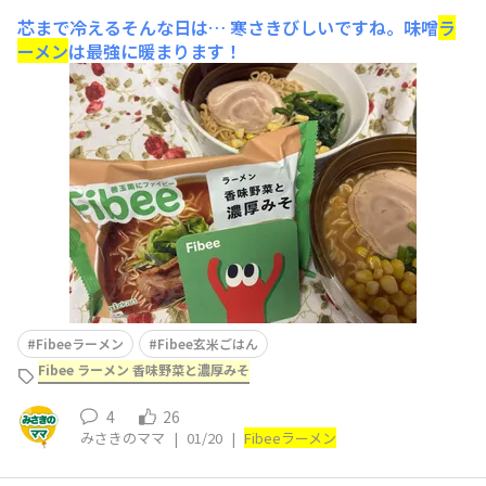
芯まで冷えるそんな日は…
寒さきびしいですね。味噌
ラ
ーメン
は最強に暖まります！
Fibeeラーメン
Fibee玄米ごはん
Fibee ラーメン 香味野菜と濃厚みそ
4
26
みさきのママ
|
01/20
|
Fibee
ラーメン