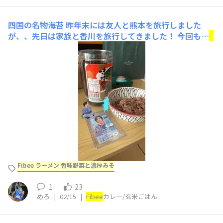
四国の名物海苔
昨年末には友人と熊本を旅行しました
が、、先日は家族と香川を旅行してきました！ 今回も、
F
ibee
がコラボしてくれた腸特急もとい超特急のコンサー
トだったのですが四国出身のメンバーおすすめの「大野海
苔」がごはんに合う✨✨ので、めちゃくちゃ買いだめして
帰ってきました笑 帰ったら届いてい
Fibee ラーメン 香味野菜と濃厚みそ
1
23
めろ
|
02/15
|
Fibee
カレー/玄米ごはん