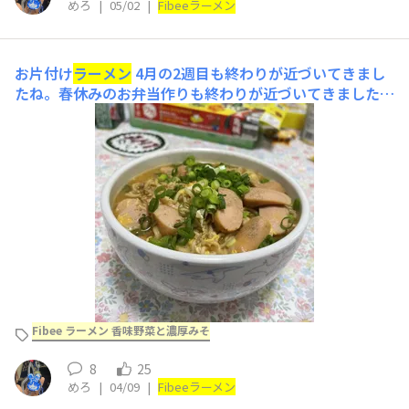
めろ
|
05/02
|
Fibee
ラーメン
お片付け
ラーメン
4月の2週目も終わりが近づいてきまし
たね。春休みのお弁当作りも終わりが近づいてきました。
お弁当用に買った皮無しウインナーがたくさんあったの
で、た〜くさん入れて、卵でとじていただきました。
ラー
メン
とお味噌汁は冷蔵庫のお片付け担当だっていつも思い
ます笑なにをいれても美味しいから助かる！
Fibee ラーメン 香味野菜と濃厚みそ
8
25
めろ
|
04/09
|
Fibee
ラーメン