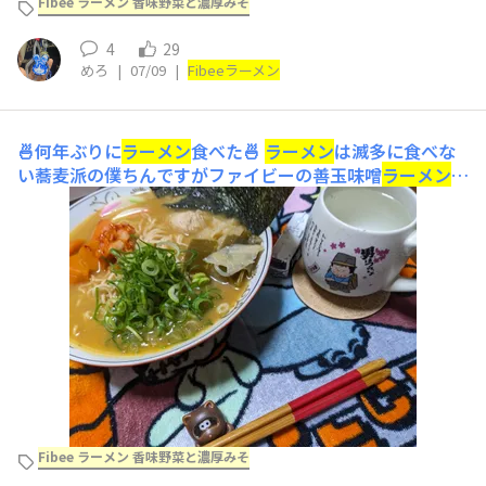
Fibee ラーメン 香味野菜と濃厚みそ
4
29
めろ
|
07/09
|
Fibee
ラーメン
🍜何年ぶりに
ラーメン
食べた🍜
ラーメン
は滅多に食べな
い蕎麦派の僕ちんですがファイビーの善玉味噌
ラーメン
を
食べてみました🍜 麺の色も個性があり味噌は薄くピュア
ーでサラサラしていました🐕️ﾜﾝﾜﾝ(わぃの赤味噌帝国名古
屋人の味覚の見解ね🏎️) チャーシュー🍖やコーン🌽など
とコジャレたアイテムは無いので鶏のつくね🐔、人参🥕、
葱🥒、キム
Fibee ラーメン 香味野菜と濃厚みそ