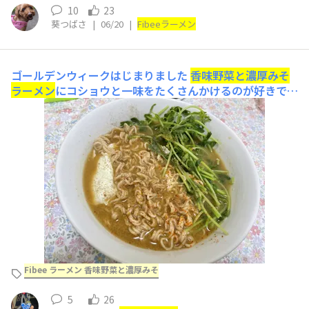
10
23
葵つばさ
|
06/20
|
Fibee
ラーメン
ゴールデンウィークはじまりました
香味野菜と濃厚みそ
ラーメン
にコショウと一味をたくさんかけるのが好きです
麺とハーフアンドハーフくらい豆苗をいれました笑
Fibee ラーメン 香味野菜と濃厚みそ
5
26