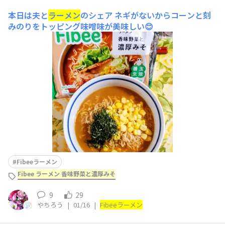
本日は夫と
ラーメン
のシェア
ネギがないからコーンと刻
みのりをトッピング味噌味が美味しい😊
Fibeeラーメン
Fibee ラーメン 香味野菜と濃厚みそ
9
29
やちろう
|
01/16
|
Fibee
ラーメン