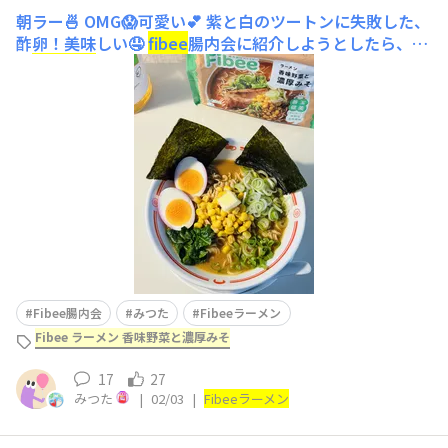
朝ラー🍜
OMG😱可愛い💕 紫と白のツートンに失敗した、
酢卵！美味しい🤤
fibee
腸内会に紹介しようとしたら、こ
の
ラーメン
を以前当選で食べて好みではなかったと言われ
断られちゃいました🤣 ドキドキしながら、
ラーメン
🍜初
実食。ふむふむ、ざ！
ラーメン
と思って食べると、まぁ、
そう思うだ
Fibee腸内会
みつた
Fibeeラーメン
Fibee ラーメン 香味野菜と濃厚みそ
17
27
みつた
|
02/03
|
Fibee
ラーメン