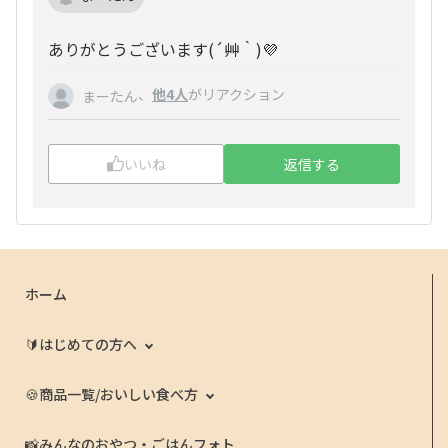
ありがとうございます(
´艸｀
)💜
、
他4人
がリアクション
まーたん
いいね
返信する
ホーム
🔰はじめての方へ
🍪商品一覧/おいしい食べ方
📸みんなのおやつ・ごはんフォト