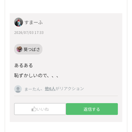
すまーふ
2026/07/03 17:33
葵つばさ
あるある
恥ずかしいので、、、
、
他6人
がリアクション
まーたん
いいね
返信する