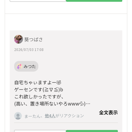
葵つばさ
2026/07/03 17:08
みつた
自宅ちゃぃますよー🤣
ゲーセンです(≧∇≦)b
これ欲しかったですが、
(高い、置き場所ないやろwww💦)
ゲームでは、
全文表示
ゲームで、
、
他4人
がリアクション
まーたん
駅が新小岩なかったから
駅ですブレーキしなさいって出て
あかんやん🤣💦
こんな駅通過や通過〜って無視したら
新小岩避けてどこ走とんねんって