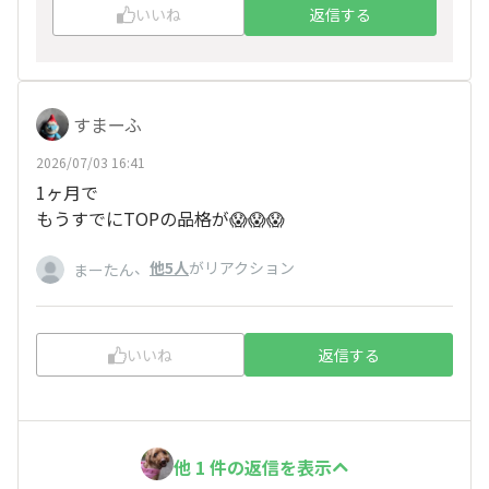
GAMEOVERになった🤣
いいね
返信する
感じでした🤣
なんやねん💦
わがままなやっちゃ💦
すまーふ
2026/07/03 16:41
1ヶ月で
もうすでにTOPの品格が😱😱😱
、
他5人
がリアクション
まーたん
いいね
返信する
他 1 件の返信を表示