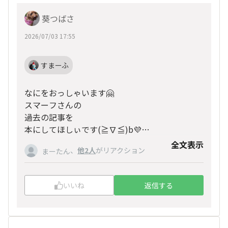
葵つばさ
2026/07/03 17:55
すまーふ
なにをおっしゃいます🤗
スマーフさんの
過去の記事を
本にしてほしぃです(≧∇≦)b💜
めっちゃんこファイビーアレンジや
全文表示
、
他2人
がリアクション
まーたん
お土産品物や飲食や
スマーフさんドキュメントが見れて
楽しくてしょうがないです(≧∇≦)b🌈
いいね
返信する
ここはリツイートがないから無念だ😭
(Xちゃうからwww🌀)