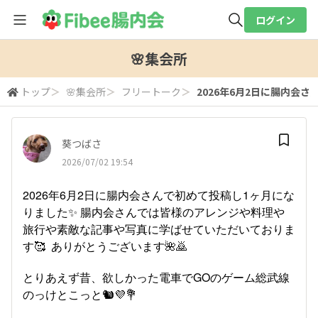
ログイン
全体検索
🌸集会所
トップ
＞
🌸集会所
＞
フリートーク
＞
2026年6月2日に腸内会さん
検索
葵つばさ
2026/07/02 19:54
2026年6月2日に腸内会さんで初めて投稿し1ヶ月にな
りました✨ 腸内会さんでは皆様のアレンジや料理や
旅行や素敵な記事や写真に学ばせていただいておりま
す🥰 ありがとうございます🌺🙇
とりあえず昔、欲しかった電車でGOのゲーム総武線
のっけとこっと🐿️💜💐