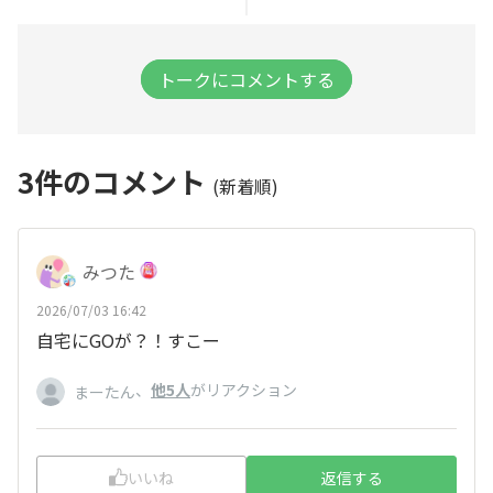
トークにコメントする
3
件のコメント
(新着順)
みつた
2026/07/03 16:42
自宅にGOが？！すこー
、
他5人
がリアクション
まーたん
いいね
返信する