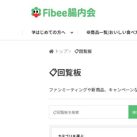
🔰はじめての方へ
🍪商品一覧/おいしい食べ
Fibeeとは？
Fibee商品一覧
🌸集会所
Fibee腸内会LINE
Fibee公式通販
👀みつけた！Fibee
Fibee腸内会の楽しみかた
ワッフルのおいしい食
Fibeeライブ配信
Fibee公式X

トップ
＞
📋回覧板
📋回覧板
ファンミーティングや新商品、キャンペーンなど
カテゴリを選ぶ