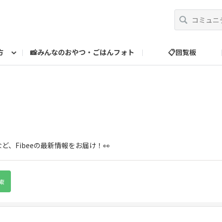
方
📸みんなのおやつ・ごはんフォト
📋回覧板
べ方
運営だより
スタッフ紹介
🎁ランク特典
ランク特典について
📮お問い合わせ
、Fibeeの最新情報をお届け！👀