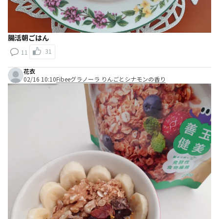
腸活朝ごはん
31
11
花衣
02/16 10:10
Fibeeグラノーラ りんごとシナモンの香り