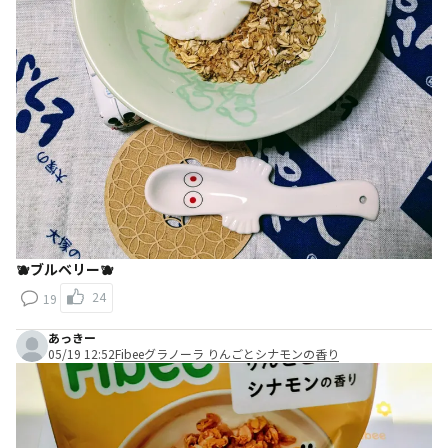
🫐ブルベリー🫐
24
19
あっきー
05/19 12:52
Fibeeグラノーラ りんごとシナモンの香り