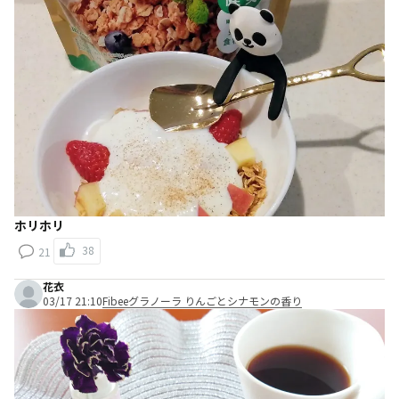
ホリホリ
38
21
花衣
03/17 21:10
Fibeeグラノーラ りんごとシナモンの香り