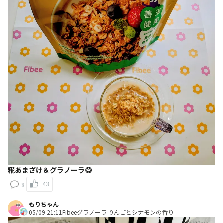
糀あまざけ＆グラノーラ😋
43
8
もりちゃん
05/09 21:11
Fibeeグラノーラ りんごとシナモンの香り