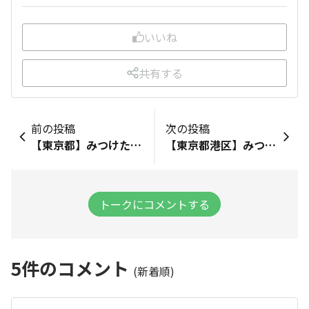
いいね
共有する
前の投稿
次の投稿
【東京都】みつけたお店：【ファミリーマート 渋谷駅北店】みつけた商品：【むぎゅっとワッフル アールグレイ、メープル、ココア】下から二段目に、6列で展開。1列に5個位ずつだったので約10個ずつかな。渋谷モディの道路向かいのお店ですが、なんとなく場所的にまだ健康を考えて、食べる意識の方は少ないのかも🥹！？（偏見）でも、この数だけ入荷しているので、それだけ需要はあるのかなという気も🤔気になります。。
【東京都港区】みつけたお店：【ファミリーマート／北青山一丁目店】みつけた商品：【むぎゅっとワッフル アールグレイ、ココア、メープル】青山一丁目、いちょう並木の右手にあるお店です。
トークにコメントする
5
件のコメント
(新着順)