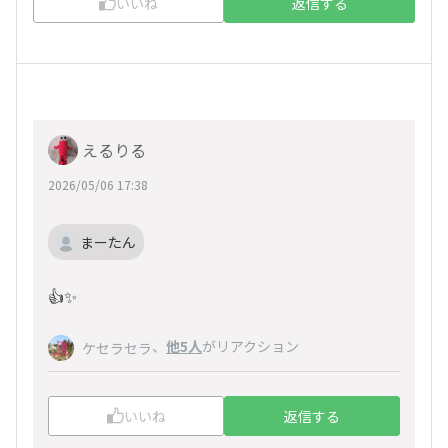
いいね
返信する
えるりる
2026/05/06 17:38
まーたん
👍️✨️
、
他5人
がリアクション
ケセラセラ
いいね
返信する