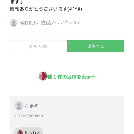
ます♪
情報ありがとうございます(#^^#)
、
他7人
がリアクション
仲野帆太
いいね
返信する
他 1 件の返信を表示
こまめ
2026/05/07 09:28
えるりる