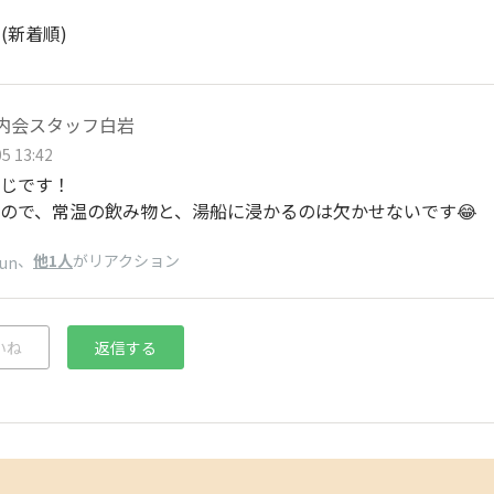
ト
(新着順)
e腸内会スタッフ白岩
5 13:42
じです！
ので、常温の飲み物と、湯船に浸かるのは欠かせないです😂
、
他1人
がリアクション
jun
いね
返信する