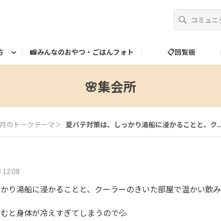
方
📸みんなのおやつ・ごはんフォト
📋回覧板
べ方
運営だより
スタッフ紹介
🎁ランク特典
ランク特典について
📮お問い合わせ
🌸集会所
月のトークテーマ
＞
夏バテ対策は、しっかり湯船に浸かることと、ク..
 12:08
っかり湯船に浸かることと、クーラーのきいた部屋で温かい飲み
むと身体が冷えすぎてしまうので💦