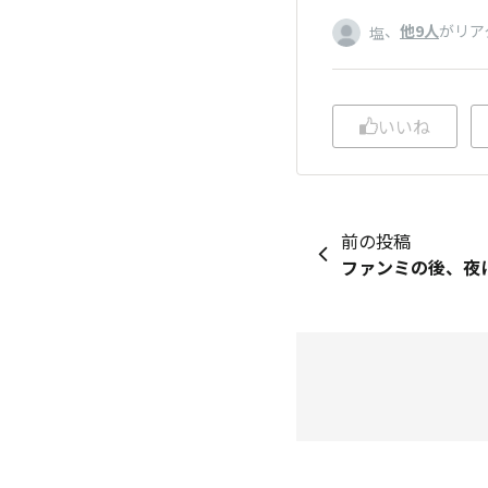
、
他9人
がリア
塩
いいね
前の投稿