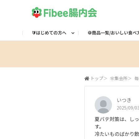
🔰はじめての方へ
🍪商品一覧/おいしい食べ
Fibeeとは？
Fibee商品一覧
🌸集会所
Fibee腸内会LINE
Fibee公式通販
👀みつけた！Fibee
Fibee腸内会の楽しみかた
ワッフルのおいしい食
Fibeeライブ配信
Fibee公式X

トップ
＞
🌸集会所
＞
毎
いつき
2025/09/03
夏バテ対策は、し
す。
冷たいものばかり飲