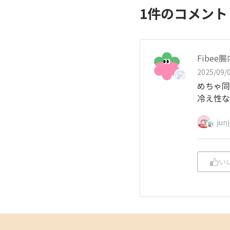
1
件のコメン
Fibe
2025/09/0
めちゃ同
冷え性な
jun
い