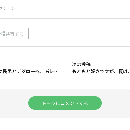
クション
共有する
次の投稿
ファンミの後、夜に長男とデジローへ。 Fibeeファンミの後って良いことが続くんです、いつも。 今回も 当たりで🐼ぱんだいくらの豆皿 次の日のデジローでもマグロの豆皿が当たり🎯 他にも小さい事ですが、店員さんが丁寧な方だったり、美味しい物に出会えたり、、Fibeeファンミの後ってHAPPY に沢山出会えるんです。気のせい、ではない‼️
トークにコメントする