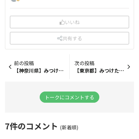
いいね
共有する
前の投稿
次の投稿
【神奈川県】みつけたお店：みつけた商品：【オレンジカカオニブビスキュイ、バウム、ワッフルアールグレイ、メープル、抹茶】
【東京都​】みつけたお店：【ナチュラルローソン銀座三井ビル店】みつけた商品：【むぎゅっとワッフル】​抹茶とアールグレイ！！👀
トークにコメントする
7
件のコメント
(新着順)