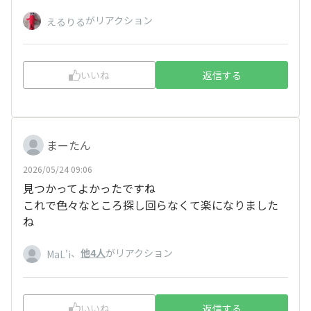
がリアクション
えるりる
いいね
返信する
まーたん
2026/05/24 09:06
見つかってよかったですね
これで色々なところ探し回らなくて楽になりました
ね
、
他4人
がリアクション
MaL'i
いいね
返信する