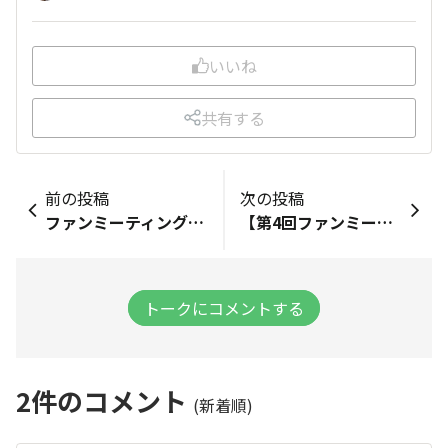
いいね
共有する
前の投稿
次の投稿
ファンミーティングありがとうございました♪ 初参加だったので不安でしたが、アットホームな雰囲気で腸内会の皆さんと交流でき充実した時間を過ごすことができました。 好きなものを語れるって素敵だなあと改めて感じました！ とっても楽しかったです。 本当にありがとうございました。Fibee大好き！！
【第4回ファンミーティング】 妹と一緒に初参加させていただきありがとうございました！ とても楽しくてあっという間でした🫢 ご一緒させていただいた皆さま、初めての私にも優しく話しかけてくださってとても嬉しかったです✨ 企画・準備・運営してくださった社員の皆さま、お忙しい中にも関わらず、素敵な時間をありがとうございました🤝 お土産のTシャツ、まさかいただけるなんて思っていなくて帰り道も嬉しい気持ちでした🌸 微力ながらもFibee腸内会を盛り上げていけるようにがんばります😆 これからもどうぞよろしくお願いします！
トークにコメントする
2
件のコメント
(新着順)