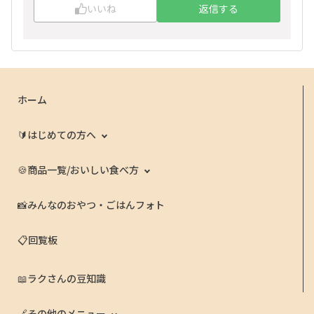
白岩さんご出演のFibee紹介ビデオを繰り返し見
いいね
返信する
手に思い入れ大です。いつも持ち歩いて勝手に宣
て寂しさを紛らわせたいと思います(このくだり2
伝活動します、クッタクタになるまで(笑)😆🤗
回目)(笑)
ホーム
🔰はじめての方へ
🍪商品一覧/おいしい食べ方
📸みんなのおやつ・ごはんフォト
📋回覧板
📖ラクさんの豆知識
🔗その他のメニュー