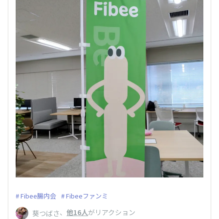
Fibee腸内会
Fibeeファンミ
、
他16人
がリアクション
葵つばさ