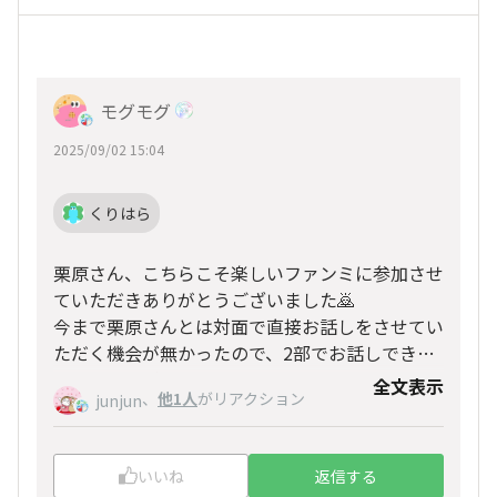
モグモグ
2025/09/02 15:04
くりはら
栗原さん、こちらこそ楽しいファンミに参加させ
ていただきありがとうございました🙇
今まで栗原さんとは対面で直接お話しをさせてい
ただく機会が無かったので、2部でお話しできて
とてもありがたかったです。
全文表示
、
他1人
がリアクション
junjun
ますますFibeeを盛り上げたい気持ちが高まりま
した😉😄
いいね
返信する