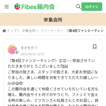
ログイン
全体検索
🌸集会所
トップ
＞
🌸集会所
＞
フリートーク
＞
〈第4回ファンミーティング〉
検索
モグモグ
2025/08/31 22:51
〈第4回ファンミーティング〉👏👏✨✨参加させてい
ただきありがとうございました🥰👯
ご参加の皆さま、スタッフの皆さま、大変お世話にな
りました、楽しい時間を共有できてただただ嬉しい〜
🥳🤣😂😍
この腸内会を通じて仲良くさせていただいている方も
増え、腸内会サイト内でのやりとり、ファンミで会え
る時の楽しみ、ミツカンさん社員さんとのお話し、自
分自身の食に対する知識が増えた、などなど腸内会に