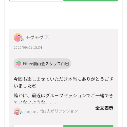
モグモグ
2025/09/01 15:34
Fibee腸内会スタッフ白岩
今回も楽しませていただき本当にありがとうござ
いました😍
確かに、最近はグループセッションでご一緒でき
ていないような、、、
全文表示
でも白岩さんの素敵さをたくさんの方に知ってい
、
他3人
がリアクション
junjun
ただきたいので、他の方と組まれても仕方ないの
かな、とも🥲
ショッパー、個人的にはかなり嬉しいです✨🧡勝