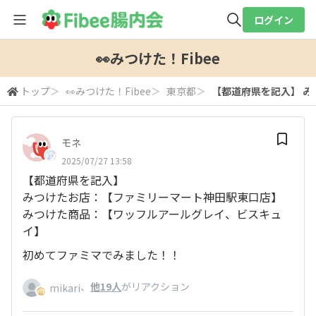
ログイン
全体検索
👀みつけた！Fibee
トップ
＞
👀みつけた！Fibee
＞
東京都
＞
【都道府県を記入】 み
検索
モネ
2025/07/27 13:58
【都道府県を記入】
みつけたお店：【ファミリーマート神田駅東口店】
みつけた商品：【ワッフルアールグレイ、ビスキュ
イ】
初めてファミマでみました！！
、
他19人
がリアクション
mikari