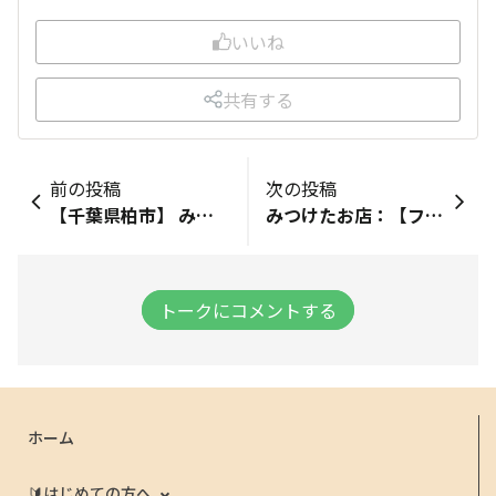
いいね
共有する
前の投稿
次の投稿
【千葉県柏市】 みつけたお店：【スギ薬局／柏豊四季店】 みつけた商品：【ビスキュイ、ワッフル(アールグレイ)】 ※こちらの店舗では、商品棚のところと吊り下げ販売の2つの場所に有りました😄 1つのお店で2ヶ所に置いてくださっているとは😍 売れている予感✨🎶🥰
みつけたお店：【ファミリーマート 新富町駅前店】 みつけた商品：【ワッフル ココア・アールグレイ】 みつけたお店：【ファミリーマート 銀座二丁目店】 みつけた商品：【ワッフル アールグレイ】 みつけたお店：【ファミリーマート 有楽町駅前店】 みつけた商品：【ワッフル ココア・アールグレイ、ビスキュイ】
トークにコメントする
ホーム
🔰はじめての方へ