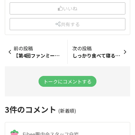
いいね
共有する
前の投稿
次の投稿
【第4回ファンミーティング】 参加させて頂きありがとう御座いました。 同じテーブルの平岡さん、めっちゃ可愛くて【カバー】チーム、本当にチームワーク最高でした。 お世話になりました。 たまたま休みの次男が、たまたま茅場町に用があり来ていて腸内会会員ではないので中に入れないのですが、このかわいい素敵な雰囲気を見せたかった〜と思いました。 今日も次男のバッグからFibeeのゴミが沢山出て来ました。毎日お世話になってます。
しっかり食べて寝る！ バテ気味になりそうだと辛い物を食べてます。（麻婆豆腐・辛い肉豆腐など）
トークにコメントする
3
件のコメント
(新着順)
Fibee腸内会スタッフ白岩