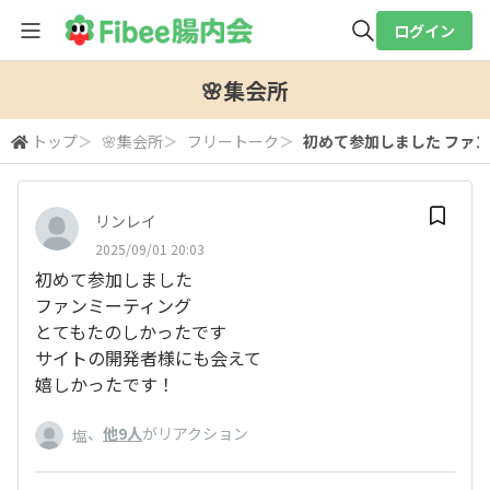
ログイン
全体検索
🌸集会所
トップ
＞
🌸集会所
＞
フリートーク
＞
初めて参加しました ファンミ
検索
リンレイ
2025/09/01 20:03
初めて参加しました
ファンミーティング
とてもたのしかったです
サイトの開発者様にも会えて
嬉しかったです！
、
他9人
がリアクション
塩