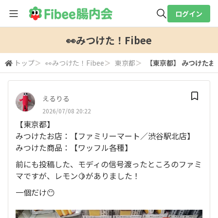
ログイン
全体検索
👀みつけた！Fibee
トップ
＞
👀みつけた！Fibee
＞
東京都
＞
【東京都】 みつけたお
検索
えるりる
2026/07/08 20:22
【東京都】
みつけたお店：【ファミリーマート／渋谷駅北店】
みつけた商品：【ワッフル各種】
前にも投稿した、モディの信号渡ったところのファミ
マですが、レモン🍋がありました！
一個だけ😶