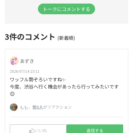
トークにコメントする
3
件のコメント
(新着順)
あずき
2026/07/14 23:11
ワッフル勢ぞろいですね✨
今度、渋谷へ行く機会があったら行ってみたいです
😊
、
他3人
がリアクション
もも
いいね
返信する