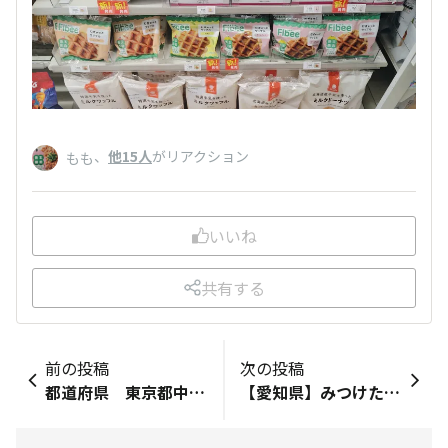
、
他15人
がリアクション
もも
いいね
共有する
前の投稿
次の投稿
都道府県 東京都中央区佃みつけたお店：ファミリーマートみつけた商品：むぎゅっとワッフルレモンファミリーマートのレモンの焼き菓子コーナーでむぎゅっとワッフルのレモン味発見💡暑い夏にぴったりなレモン味最高ですねぇトースターで温めて食べるかはたまた凍らせてアイストッピング、蜂蜜かけて蜂蜜レモンも良いですなぁ
【愛知県】みつけたお店：【ミツカンMuseum】みつけた商品：【いろいろ】なんやったらZENBも置いてあったわ💜非売品お酢ちゃんグッズも見れました👒