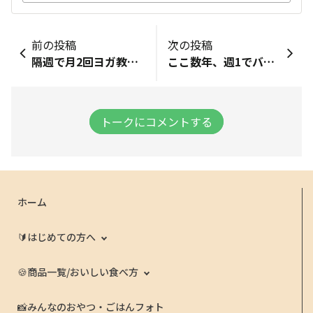
前の投稿
次の投稿
隔週で月2回ヨガ教室に行ってます。家だとしないので 今週から隙間見つけて、富永愛さんの肩甲骨回しとウェスト回し始めました。 テレビのCMの間、少しの待ち時間でやってます。今年いっぱい頑張ります。 縄跳びも涼しくなったから仕事帰宅後始めたいと思って縄跳び玄関にセットしました。
ここ数年、週1でバスケをしています。 ちなみにミニバス（小学生）から始めていて、ブランクの時間を差し引きするとバスケ歴30年くらいかも🏀
トークにコメントする
ホーム
🔰はじめての方へ
🍪商品一覧/おいしい食べ方
📸みんなのおやつ・ごはんフォト