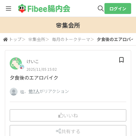
ログイン
全体検索
🌸集会所
トップ
＞
🌸集会所
＞
毎月のトークテーマ
＞
夕食後のエアロバイ
検索
けいこ
2025/11/05 15:02
夕食後のエアロバイク
、
他7人
がリアクション
塩
いいね
共有する