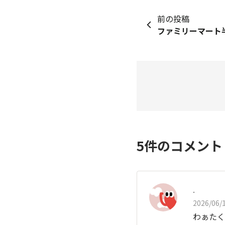
前の投稿
5
件のコメン
.
2026/06/1
わぁたく