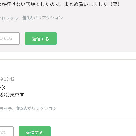
なか行けない店舗でしたので、まとめ買いしました（笑）
、
他3人
がリアクション
ケセラセラ
いいね
返信する
9 15:42
🧟
都会東京🥸
、
他5人
がリアクション
ラセラ
いね
返信する