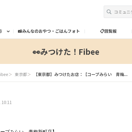
方
📸みんなのおやつ・ごはんフォト
📋回覧板
べ方
運営だより
スタッフ紹介
🎁ランク特典
ランク特典について
📮お問い合わせ
👀みつけた！Fibee
bee
＞
東京都
＞
【東京都】みつけたお店：【コープみらい 青梅...
 10:11
コープみらい 青梅新町店】