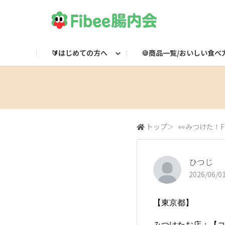
🔰はじめての方へ
🍪商品一覧/おいしい食べ
Fibeeとは？
Fibee商品一覧
🌸集会所
Fibee腸内会LINE
Fibee公式通販
👀みつけた！Fibee
Fibee腸内会の楽しみかた
ワッフルのおいしい食
Fibeeライブ配信
Fibee公式X

トップ
＞
👀みつけた！Fi
ひつじ
2026/06/01
【東京都】
みつけたお店：【