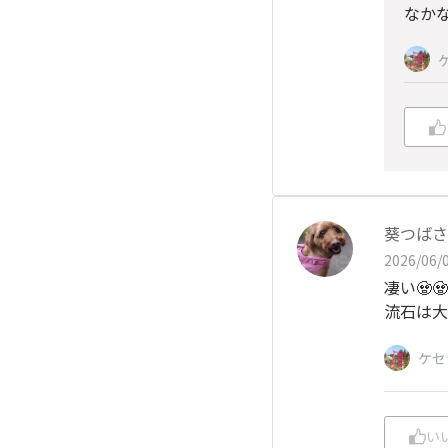
なか
葵つばさ
2026/06/0
凄い🧟🧟
流石は大
ケセ
い