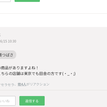
じ
6/15 10:30
葵つばさ
の商品がありますよね！
ちらの店舗は東京でも田舎の方です(・_・;)
、
他4人
がリアクション
ケセラセラ
いいね
返信する