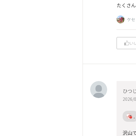
たくさん
ケセ
い
ひつ
2026/0
.
沢山