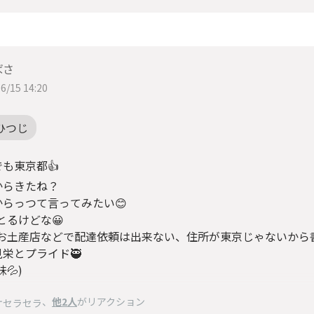
ばさ
6/15 14:20
ひつじ
も東京都👍
からきたね？
からっつて言ってみたい😊
とるけどな😀
もお土産店などで配達依頼は出来ない、住所が東京じゃないから書
栄とプライド🥷
💦)
、
他2人
がリアクション
ケセラセラ