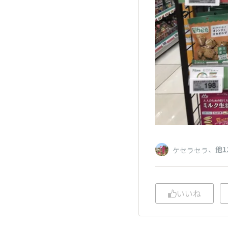
、
他1
ケセラセラ
いいね