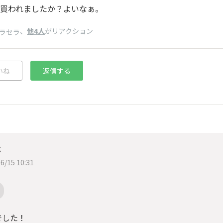
買われましたか？よいなぁ。
、
他4人
がリアクション
ラセラ
いね
返信する
じ
6/15 10:31
でした！