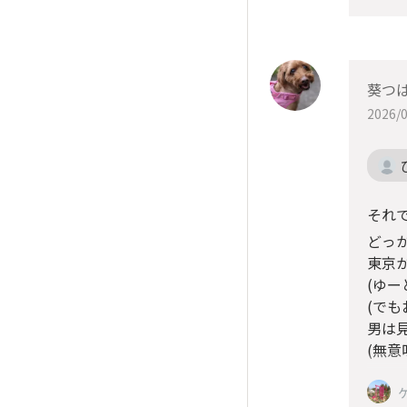
葵つ
2026/0
それで
どっ
東京
(ゆー
(で
男は見
(無意味