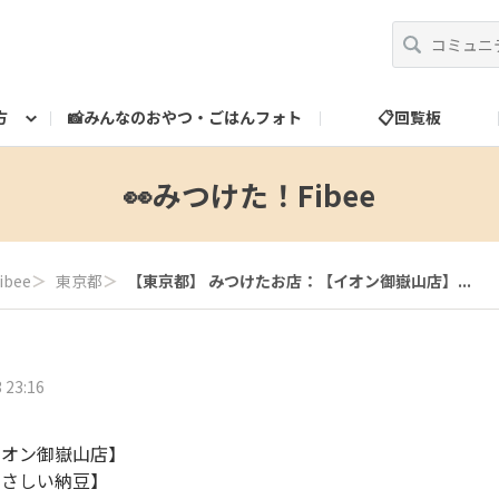
方
📸みんなのおやつ・ごはんフォト
📋回覧板
べ方
運営だより
スタッフ紹介
🎁ランク特典
ランク特典について
📮お問い合わせ
👀みつけた！Fibee
bee
＞
東京都
＞
【東京都】 みつけたお店：【イオン御嶽山店】...
 23:16
イオン御嶽山店】
やさしい納豆】