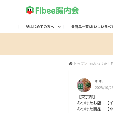
🔰はじめての方へ
🍪商品一覧/おいしい食べ
Fibeeとは？
Fibee商品一覧
🌸集会所
Fibee腸内会LINE
Fibee公式通販
👀みつけた！Fibee
Fibee腸内会の楽しみかた
ワッフルのおいしい食
Fibeeライブ配信
Fibee公式X

トップ
＞
👀みつけた！Fi
もも
2025/10/23
【東京都】
みつけたお店：【
みつけた商品：【