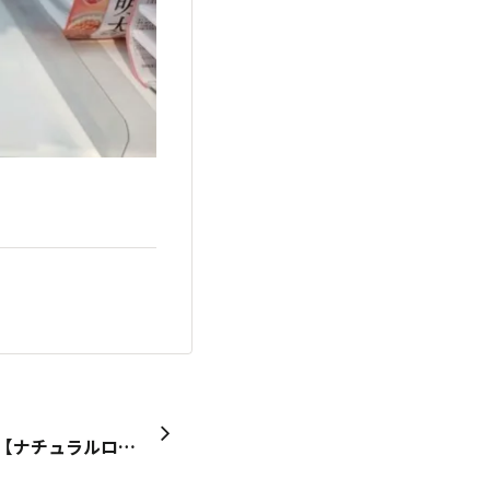
【東京都】 みつけたお店：【ナチュラルローソン九品仏小前店】 みつけた商品：【むぎゅっとワッフル、ひとくちビスキュイ】 むぎゅっとワッフルはメープル、アールグレイ。