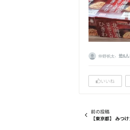
、
他6人
仲野帆太
いいね
前の投稿