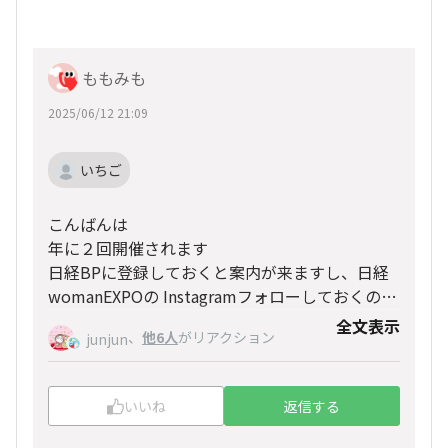
ももみも
2025/06/12 21:09
いちご
こんばんは
年に２回開催されます
日経BPに登録しておくと案内が来ますし、日経
womanEXPOの Instagramフォローしておくのも
よいかもデス
全文表示
、
他6人
がリアクション
junjun
次回は11/29みたいですょ
いいね
返信する