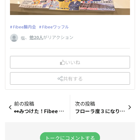
Fibee腸内会
Fibeeワッフル
、
他20人
がリアクション
塩
いいね
共有する
前の投稿
次の投稿
👀みつけた！Fibee が開設✨ たくさんのお声をいただきまして、 Fibeeをお店で見つけたら、投稿いただけるお部屋を開設しました。 実はわたしたちも、Fibeeを売っている場所全てを把握することが難しく、、 ぜひみなさまご協力いただけると嬉しいです🙇💓 使いづらい点あれば、ぜひご意見もお願いします！ 👀みつけた！Fibeeはこちらから▼ https://fibee.mizkan.co.jp/menus/roj96dynzistk2d3/chat_categories
フローラ度３になりました✨ ４は遠いけどボチボチいきたいと思います😊
トークにコメントする