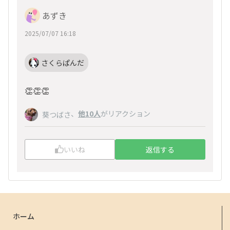
あずき
2025/07/07 16:18
さくらぱんだ
👏👏👏
、
他10人
がリアクション
葵つばさ
いいね
返信する
ホーム