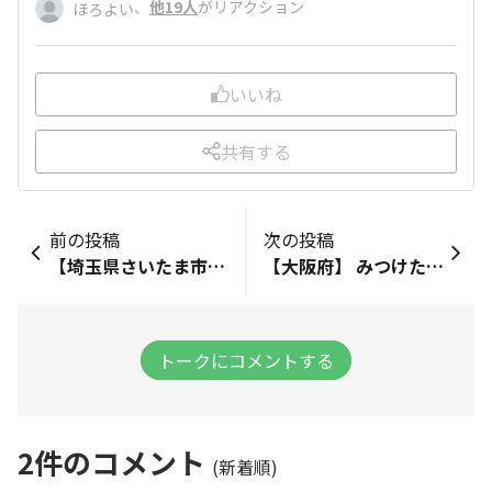
、
他19人
がリアクション
ほろよい
いいね
共有する
前の投稿
次の投稿
【埼玉県さいたま市】 みつけたお店：【スギ薬局白幡店】 みつけた商品：【ビスキュイとワッフル】 ※カレーが買いたかったんですけど😅なかった
【大阪府】 みつけたお店：【スギ薬局／鶴橋駅西店】 みつけた商品：【ひとくちビスキュイオレンジとカカオニブ】【むぎゅっとワッフル アールグレイ】 やはりお菓子の棚の一番上☝🏻大阪市内はこの2種しか流通してない？！😂他のも出会いたいよう🥲 似たような位置で鶴橋駅東店もあるので行かれる方はご注意ください！西は王将の隣です⚠️
トークにコメントする
2
件のコメント
(新着順)