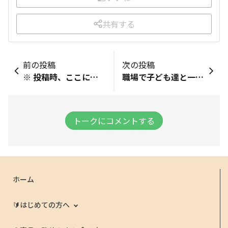
共有する
前の投稿
次の投稿
※ 投稿時、ここにコメントを記載してください Fibee食べたよ記録 ■どの商品を食べた？ ■いつ食べた？ 間食 ■どこで食べた？ その他 次男とウォーキング中に ■食べた感想や今の気持ちを記録しよう！（任意） 抹茶、ほうじ茶、和シリーズ美味しいです Fibee食べたよ記録完了！ ▼コミュニティサイトへ投稿で 50ptゲット✨
職場で子ども達と一緒にダンス！ エビカニクス体操やラーメン体操、 おどるんようび、ジャンボリーミッキーなど 本気で踊ると汗びっしょりです💦
トークにコメントする
ホーム
🔰はじめての方へ