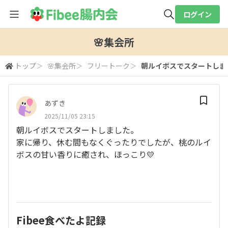
ログイン
全体検索
🌸集会所
トップ
＞
🌸集会所
＞
フリートーク
＞
朝ルイボスでスタートしまし
検索
あずき
2025/11/05 23:15
朝ルイボスでスタートしました。
家に帰り、休む間もなくぐったりでしたが、桃のルイ
ボスの甘い香りに癒され、ほっこり💛
Fibee食べたよ記録