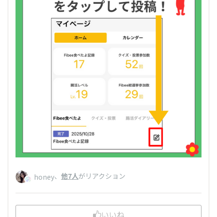
、
他7人
がリアクション
honey
いいね