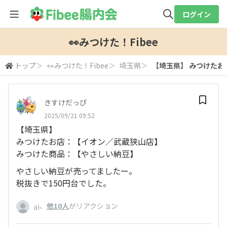
ログイン
全体検索
👀みつけた！Fibee
トップ
＞
👀みつけた！Fibee
＞
埼玉県
＞
【埼玉県】 みつけたお
検索
きすけだっぴ
2025/09/21 09:52
【埼玉県】
みつけたお店：【イオン／武蔵狭山店】
みつけた商品：【やさしい納豆】
やさしい納豆が売ってましたー。
税抜きで150円台でした。
、
他10人
がリアクション
ai