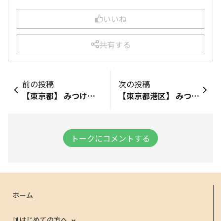
いいね
共有する
前の投稿
次の投稿
【東京都】 みつけたお店：【ピーコック自由が丘店】 みつけた商品：【やさしい納豆】 最安値ではないけれど出会えて嬉しい😄
【東京都港区】 みつけたお店：【ファミリーマート北青山三丁目店】 みつけた商品：【むぎゅっとワッフルココア、アールグレー。 ビスキュイ（売り切れ）】 246沿い。表参道と外苑前の中間くらいにあるお店。パン売り場1番下にありました。
トークにコメントする
ホーム
🔰はじめての方へ