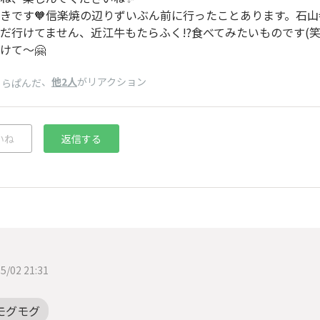
きです🧡信楽焼の辺りずいぶん前に行ったことあります。石
だ行けてません、近江牛もたらふく!?食べてみたいものです(笑
けて〜🤗
、
他2人
がリアクション
くらぱんだ
いね
返信する
5/02 21:31
モグモグ