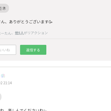
モネ
さん、ありがとうございます🥳
、
他5人
がリアクション
まーたん
いいね
返信する
2 21:14
ね、楽しんでくださいね✨