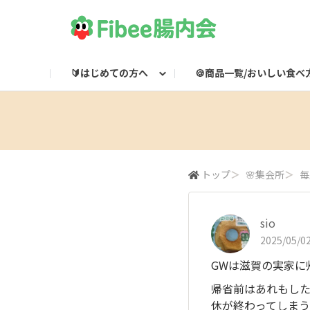
🔰はじめての方へ
🍪商品一覧/おいしい食べ
Fibeeとは？
Fibee商品一覧
🌸集会所
Fibee腸内会LINE
Fibee公式通販
👀みつけた！Fibee
Fibee腸内会の楽しみかた
ワッフルのおいしい食
Fibeeライブ配信
Fibee公式X

トップ
＞
🌸集会所
＞
毎
sio
2025/05/02
GWは滋賀の実家に
帰省前はあれもし
休が終わってしまう