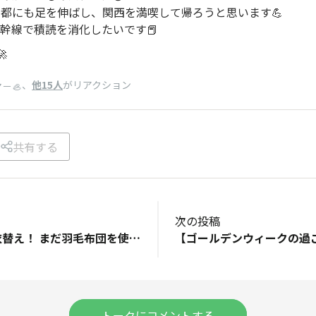
都にも足を伸ばし、関西を満喫して帰ろうと思います💪
幹線で積読を消化したいです📕

、
他15人
がリアクション
－🦪
共有する
次の投稿
GWの過ごし方→衣替え！ まだ羽毛布団を使っているので、そろそろしまいつつ、半袖も出そうかなーと。
トークにコメントする