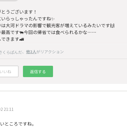
がとうございます！
にいらっしゃったんですね✨
寺は大河ドラマの影響で観光客が増えているみたいです🙌
牛最高です🐃今回の帰省では食べられるかな……
できます🚄
、
他2人
がリアクション
さくらぱんだ
いいね
返信する
2 21:11
、
いところですね。