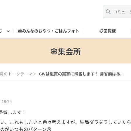
方
📸みんなのおやつ・ごはんフォト
📋回覧板
べ方
運営だより
スタッフ紹介
🎁ランク特典
ランク特典について
📮お問い合わせ
🌸集会所
月のトークテーマ
＞
GWは滋賀の実家に帰省します！ 帰省前はあ...
 18:29
帰省します！
たい、これもしたいと色々考えますが、結局ダラダラしていた
のがいつものパターン😢