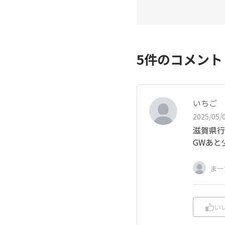
5
件のコメン
いちご
2025/05/0
滋賀県行
GWあと
まー
い