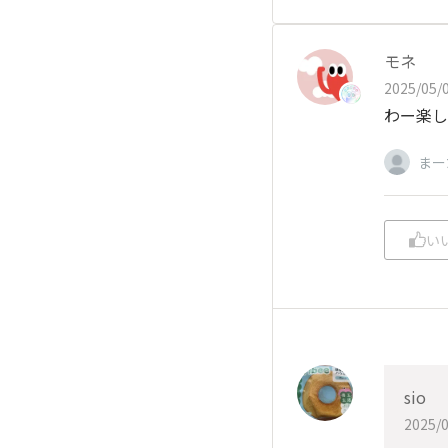
モネ
2025/05/0
わー楽し
まー
い
sio
2025/0