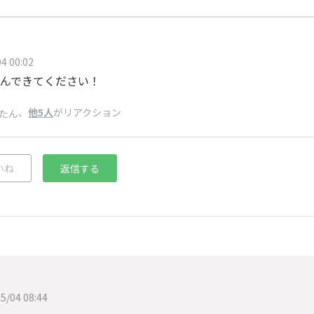
4 00:02
んできてください！
、
他5人
がリアクション
たん
いね
返信する
5/04 08:44