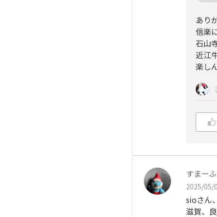
あり
信楽
石山
近江
楽しん
すまーふ
2025/05/0
sioさん
滋賀、良