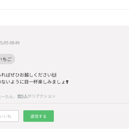
5/05 08:49
いちご
あればぜひお越しください🙌
のないように目一杯楽しみましょ❣️
、
他5人
がリアクション
まーたん
いいね
返信する