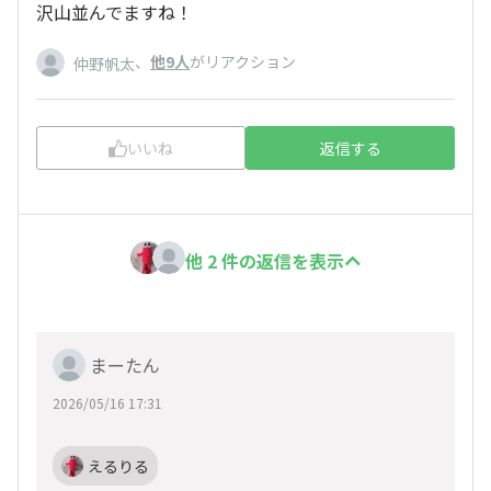
沢山並んでますね！
、
他9人
がリアクション
仲野帆太
いいね
返信する
他 2 件の返信を表示
まーたん
2026/05/16 17:31
えるりる