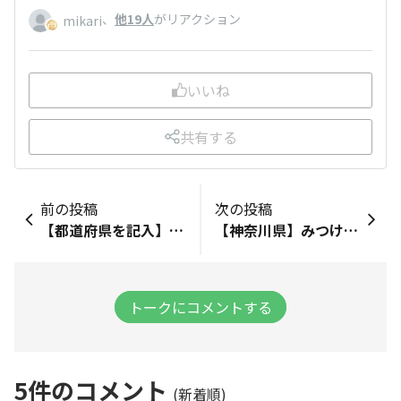
、
他19人
がリアクション
mikari
いいね
共有する
前の投稿
次の投稿
【都道府県を記入】みつけたお店：みつけた商品：【ワッフル／アールグレイ、抹茶】なんと抹茶が😱
【神奈川県】みつけたお店：みつけた商品：【オレンジカカオニブビスキュイ、バウム、ワッフルアールグレイ、メープル、抹茶】
トークにコメントする
5
件のコメント
(新着順)