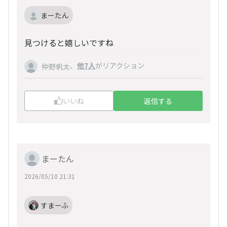
まーたん
見つけると嬉しいですね
、
他7人
がリアクション
仲野帆太
いいね
返信する
まーたん
2026/05/10 21:31
すまーふ