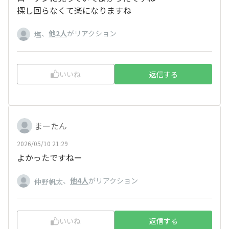
探し回らなくて楽になりますね
、
他2人
がリアクション
塩
いいね
返信する
まーたん
2026/05/10 21:29
よかったですねー
、
他4人
がリアクション
仲野帆太
いいね
返信する