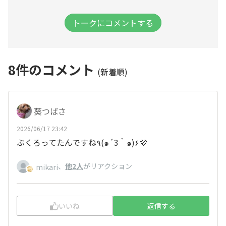
トークにコメントする
8
件のコメント
(新着順)
葵つばさ
2026/06/17 23:42
ぶくろってたんですね٩(๑´3｀๑)۶💜
、
他2人
がリアクション
mikari
いいね
返信する