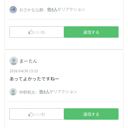
、
他4人
がリアクション
おさかな公爵
いいね
返信する
まーたん
2026/04/30 15:23
あってよかったですねー
、
他4人
がリアクション
仲野帆太
いいね
返信する