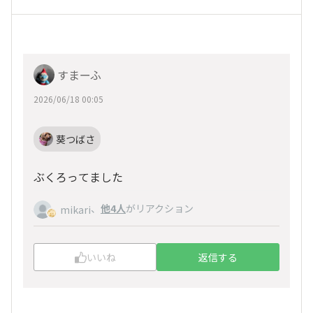
すまーふ
2026/06/18 00:05
葵つばさ
ぶくろってました
、
他4人
がリアクション
mikari
いいね
返信する