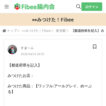
ログイン
全体検索
👀みつけた！Fibee
トップ
＞
👀みつけた！Fibee
＞
東京都
＞
【都道府県を記入】みつ
検索
すまーふ
2026/04/16 20:55
【都道府県を記入】
みつけたお店：
みつけた商品：【ワッフル:アールグレイ、めーぷ
る】