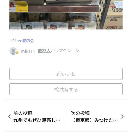
Fibee腸内会
、
他23人
がリアクション
mikari
いいね
共有する
前の投稿
次の投稿
九州でもぜひ販売してほしいです！
【東京都】みつけたお店：【ファミリーマート 渋谷駅北店】みつけた商品：【むぎゅっとワッフル アールグレイ、メープル、ココア】下から二段目に、6列で展開。1列に5個位ずつだったので約10個ずつかな。渋谷モディの道路向かいのお店ですが、なんとなく場所的にまだ健康を考えて、食べる意識の方は少ないのかも🥹！？（偏見）でも、この数だけ入荷しているので、それだけ需要はあるのかなという気も🤔気になります。。