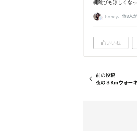
縄跳びも涼しくな
、
他8人
honey
いいね
前の投稿
夜の３Kmウォー