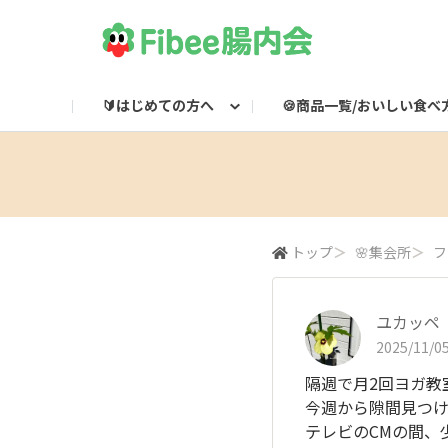
🔰はじめての方へ
🍪商品一覧/おいしい食べ
Fibeeとは？
Fibee商品一覧
🌸集会所
Fibee腸内会LINE
Fibee公式通販
👀みつけた！Fibee
Fibee腸内会の楽しみかた
ワッフルのおいしい食
Fibeeライブ配信
Fibee公式X

トップ
＞
🌸集会所
＞
フ
ユカッペ
2025/11/05
隔週で月2回ヨガ教
今週から隙間見つ
テレビのCMの間、