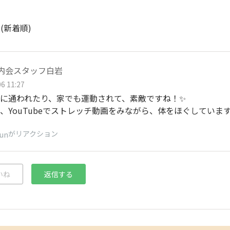
ト
(新着順)
e腸内会スタッフ白岩
6 11:27
に通われたり、家でも運動されて、素敵ですね！✨
、YouTubeでストレッチ動画をみながら、体をほぐしています
がリアクション
jun
いね
返信する