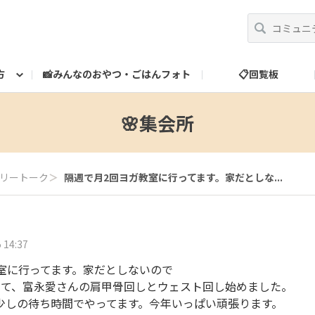
方
📸みんなのおやつ・ごはんフォト
📋回覧板
べ方
運営だより
スタッフ紹介
🎁ランク特典
ランク特典について
📮お問い合わせ
🌸集会所
リートーク
＞
隔週で月2回ヨガ教室に行ってます。家だとしな...
 14:37
室に行ってます。家だとしないので
けて、富永愛さんの肩甲骨回しとウェスト回し始めました。
少しの待ち時間でやってます。今年いっぱい頑張ります。