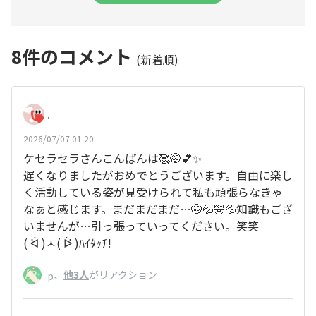
8
件のコメント
(新着順)
.
2026/07/07 01:20
ケセラセラさんこんばんは🥰🤭💕✨
遅くなりましたがおめでとうございます。自由に楽し
く活動している姿が見受けられて私も頑張らなきゃ
なぁと感じます。まだまだまだ…🤭💦🤣💦知識もござ
いませんが…引っ張っていってください。笑笑
( ᐛ )ㅅ( ᐖ )ﾊｲﾀｯﾁ!
、
他3人
がリアクション
p