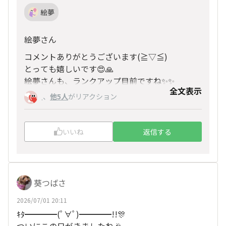
絵夢
絵夢さん
コメントありがとうございます(≧▽≦)
とっても嬉しいです😍🙏
絵夢さんも、ランクアップ目前ですね✨✨
全文表示
お互いに楽しく、ゆるっと腸活していきましょう
、
他5人
がリアクション
.
ね♪
いいね
返信する
葵つばさ
2026/07/01 20:11
ｷﾀ━━━━(ﾟ∀ﾟ)━━━━!!🎊
ついにこの日がきましたね🎉