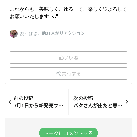
これからも、美味しく、ゆるーく、楽しく♡よろしく
お願いいたします🙏💕
、
他21人
がリアクション
葵つばさ
いいね
共有する
前の投稿
次の投稿
7月1日から新発売ファイビーぱん🥐うぉーーー📢💜新発売ｷﾀｷﾀｷﾀｷﾀｷﾀｷﾀーー🐥 たべたぃたべたぃたべたぃーーー🥰 三種類のパンｷﾀ━━━━(ﾟ∀ﾟ)━━━━!!💜 昼はワッフル1個だけだったからパンなら助かる〜🚨生き延びれるぅ〜🚨ありがてぇ〜🚨早速、定期便の中身を入れ替え三種類のパンを入れました🐿️💜🌹そして定期便を今月は早めに届くよう指定いたしました💌📦️ なんて便利な定期便ちゃん🥰 定期配達日時指定できるし、早め配達もできるし、定期便の中身をギリギリまで変えられるし、何ならまだファイビー残があるなら翌月はスキップできるし、一時休止も解約だって簡単で、こ〜ゆ〜の苦手なわぃでも、お茶の子さいさいやったで〜🥰(≧∇≦)b🌈配達依頼を解りやすく作成してくれて、事務局様ありがとうございます🎉🥰 これなら300歳になっても解りやすいから頼めるわ🤗✨
バクさんが出たと思ったら、その後に初めてアッカさん（でいいのかな？）の登場にビックリしました。
トークにコメントする