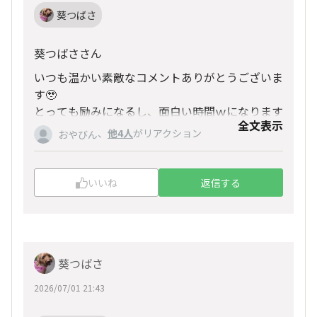
葵つばさ
葵つばささん
いつも温かい素敵なコメントありがとうございま
す🥹
とっても励みになるし、面白い時間ｗになります
全文表示
♪💞
、
他4人
がリアクション
おやびん
これからもよろしくお願いします✨️
葵つばささんはきっと直ぐに、到達できそうです
ね☺️
いいね
返信する
七夕の願いごと🎋近々叶いそうですね♪
葵つばさ
2026/07/01 21:43