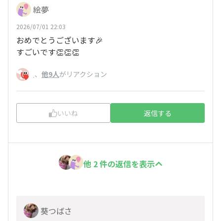
絵夢
2026/07/01 22:03
おめでとうございます🎉
すごいです👏👏👏
、
他9人
がリアクション
.
いいね
返信する
他 2 件の返信を表示
葵つばさ