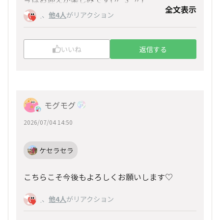
全文表示
、
他4人
がリアクション
そしてこれからの腸活も、腸(ちょ～)楽しみです
.
♪
改めまして、これからもよろしくお願いします
いいね
返信する
(⁠灬⁠º⁠‿⁠º⁠灬⁠)⁠♡
モグモグ
2026/07/04 14:50
ケセラセラ
こちらこそ今後もよろしくお願いします♡
、
他4人
がリアクション
.