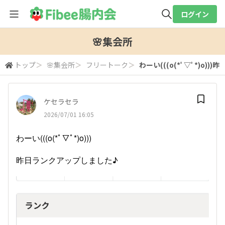
ログイン
全体検索
🌸集会所
トップ
＞
🌸集会所
＞
フリートーク
＞
わーい(((o(*ﾟ▽ﾟ*)o)))昨
検索
ケセラセラ
2026/07/01 16:05
わーい(((o(*ﾟ▽ﾟ*)o)))
昨日ランクアップしました♪