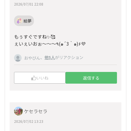
2026/07/01 22:08
絵夢
もぅすぐですね✨🥰
ぇいぇいおぉ〜〜〜٩(๑´3｀๑)۶💜
、
他5人
がリアクション
おやびん
いいね
返信する
ケセラセラ
2026/07/02 13:23