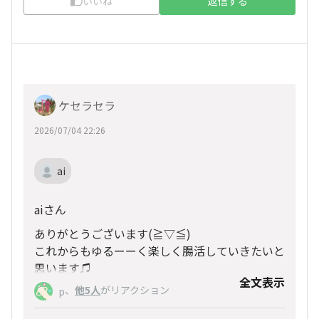
いいね
返信する
ケセラセラ
2026/07/04 22:26
ai
aiさん
ありがとうございます(⁠≧⁠▽⁠≦⁠)
これからもゆるーーく楽しく腸活していきたいと
思います♫
全文表示
これからもよろしくお願いします☺️🙏
、
他5人
がリアクション
p