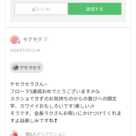
いいね
返信する
モグモグ
2026/07/03 11:45
ケセラセラ
ケセラセラさん✨
フローラ5達成おめでとうございます🎉🥳
スクショできずのお気持ちのからの喜びへの顔文
字、カワイイおもしろいです!楽しい🎶
そうです、会長ラクさんお祝いにかけつけてくれま
すよ👯楽しみですね❢
、
他5人
がリアクション
.