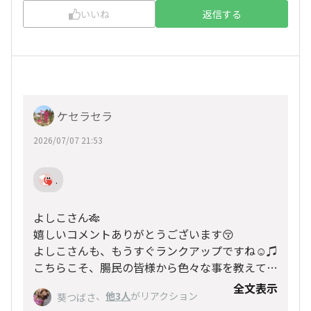
いいね
返信する
ケセラセラ
2026/07/07 21:53
.
よしこさん🎋
嬉しいコメントありがとうございます😚
よしこさんも、もうすぐランクアップですね☺️♫
こちらこそ、腸民の皆様から色々な事を教えて頂
きながら楽しく過ごしたいと考えていますので、
全文表示
、
他3人
がリアクション
葵つばさ
今後ともよろしくお願いします🙏