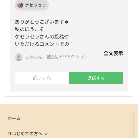
ケセラセラ
ありがとうございます🍀
私のほうこそ
ケセラセラさんの投稿や
いただけるコメントでの
優しぃ人柄に
全文表示
ありがとう〜📢💜💐
、
他4人
がリアクション
おやびん
癒されています🥰
(≧∇≦)b🎠
いいね
返信する
ホーム
🔰はじめての方へ