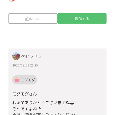
いいね
返信する
ケセラセラ
2026/07/03 21:25
モグモグ
モグモグさん
わぁ🌸ありがとうございます💞😁
そ～ですよね🎶
今はお迎えが楽しみです(⁠〃ﾟ⁠3ﾟ⁠〃⁠)