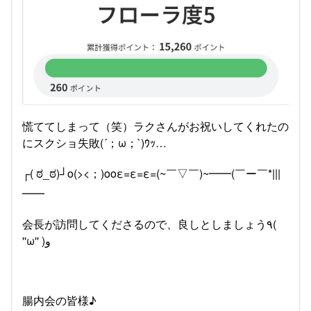
慌ててしまって（笑）ラクさんがお祝いしてくれたの
にスクショ失敗(´；ω；`)ｳｯ…
┌( ಠ_ಠ)┘o(><；)ooε=ε=ε=(~￣▽￣)~━━(￣ー￣*|||
━━
会長が訪問してくださるので、良しとしましょう٩(
''ω'' )و
腸内会の皆様♪