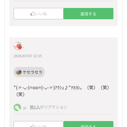
いいね
返信する
.
2026/07/07 21:55
ケセラセラ
"(〃ᵕᴗᵕ)=oo=(ᵕᴗᵕ〃)ｱｸｼｭ♪"ﾅｶﾖｼ。（笑）（笑）
（笑）
、
他1人
がリアクション
p
いいね
返信する