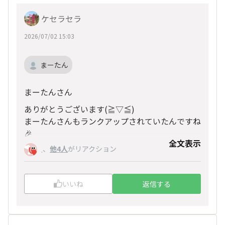
ケセラセラ
2026/07/02 15:03
まーたん
まーたんさん
ありがとうございます(≧▽≦)
まーたんさんもランクアップされていたんですね
🎉
全文表示
おめでとうございます㊗
、
他4人
がリアクション
.
これからもよろしくお願いいたします♪
いいね
返信する