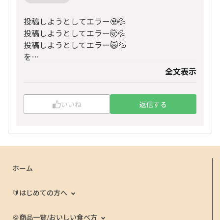
投稿しようとしてエラー🧟💦
投稿しようとしてエラー🤯💦
投稿しようとしてエラー🙀💦
を
3回繰り返しました😭
全文表示
エラーのたびに
また打ち直してさ🤣
疲れましたよ😶‍🌫️
いいね
返信する
そこにスマーフさんが
違う場所の集会所に
おやつでエラーでるよ、なんで？って
投稿があり
あぁ、故障中なんだと分かりました🐭
ホーム
スマーフさんの
指摘投稿で助かりました🤗✨
🔰はじめての方へ
気持ちは、
船橋あたりの路地にある店で
🍪商品一覧/おいしい食べ方