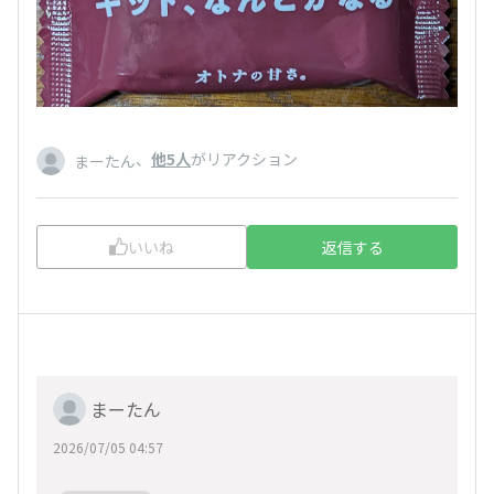
、
他5人
がリアクション
まーたん
いいね
返信する
まーたん
2026/07/05 04:57