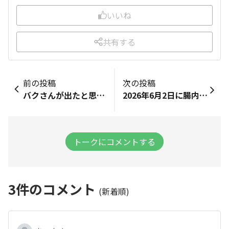
いいね
共有する
前の投稿
次の投稿
バクさんが出たと思ったら、その後に初めてアッカさん（でいいのかな？）の登場にビックリしました。
2026年6月2日に腸内会さんで初めて投稿し1ヶ月になりました✨ 腸内会さんでは皆様のアレンジや料理や旅行や素敵な記事や写真に学ばせていただいております🥰&nbsp; ありがとうございます🌺🙇とりあえず昔、欲しかった電車でGOのゲーム総武線のっけとこっと🐿️💜💐えぇことゆーてたらシステム障害が起こるってなんでやねん🤣🤣🤣
トークにコメントする
3
件のコメント
(新着順)