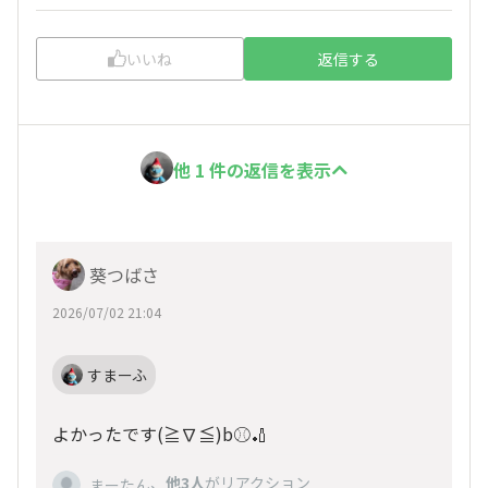
いいね
返信する
他 1 件の返信を表示
葵つばさ
2026/07/02 21:04
すまーふ
よかったです(≧∇≦)b⚾️🏏
、
他3人
がリアクション
まーたん