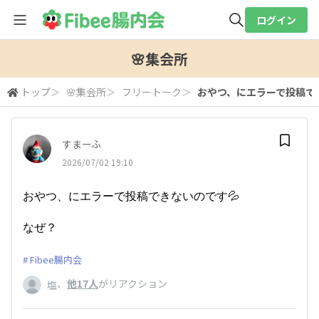
ログイン
全体検索
🌸集会所
トップ
＞
🌸集会所
＞
フリートーク
＞
おやつ、にエラーで投稿で
検索
すまーふ
2026/07/02 19:10
おやつ、にエラーで投稿できないのです💦
なぜ？
Fibee腸内会
、
他17人
がリアクション
塩