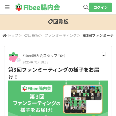
ログイン
全体検索
📋回覧板
トップ
＞
📋回覧板
＞
ファンミーティング
＞
第3回ファンミーテ
検索
Fibee腸内会スタッフ白岩
2025/07/14 18:33
第3回ファンミーティングの様子をお届
け！