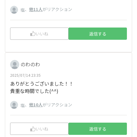
、
他11人
がリアクション
塩
いいね
返信する
のわのわ
2025/07/14 23:35
ありがとうございました！！
貴重な時間でした(^^)
、
他10人
がリアクション
塩
いいね
返信する