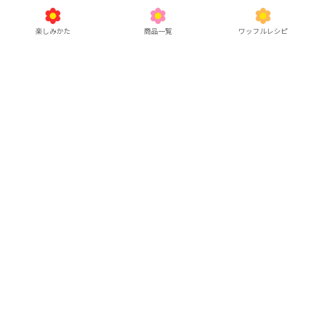
いいね
返信する
楽しみかた
商品一覧
ワッフルレシピ
みらいんぐ
2025/07/14 21:22
オンラインに慣れていなくて緊張しましたが、楽し
くあっという間の時間でした！
いつか関西でのリアルミーティングを期待していま
す!
、
他11人
がリアクション
塩
いいね
返信する