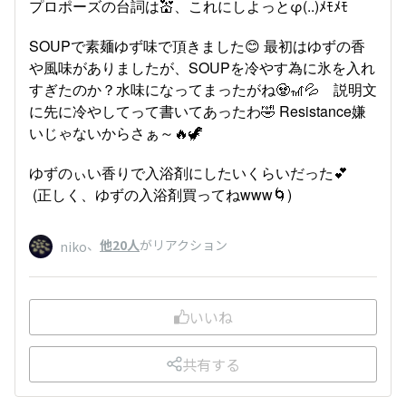
プロポーズの台詞は💒、これにしよっとφ(..)ﾒﾓﾒﾓ
SOUPで素麺ゆず味で頂きました😊 最初はゆずの香
や風味がありましたが、SOUPを冷やす為に氷を入れ
すぎたのか？水味になってまったがね🧟🎢💦 説明文
に先に冷やしてって書いてあったわ🤣 Resistance嫌
いじゃないからさぁ～🔥🦖
ゆずのぃい香りで入浴剤にしたいくらいだった💕
(正しく、ゆずの入浴剤買ってねwww🌀)
、
他20人
がリアクション
niko
いいね
共有する