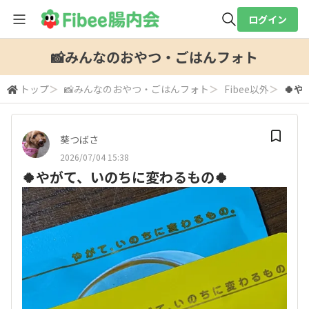
ログイン
全体検索
📸みんなのおやつ・ごはんフォト
トップ
＞
📸みんなのおやつ・ごはんフォト
＞
Fibee以外
＞
🍀
検索
葵つばさ
2026/07/04 15:38
🍀やがて、いのちに変わるもの🍀