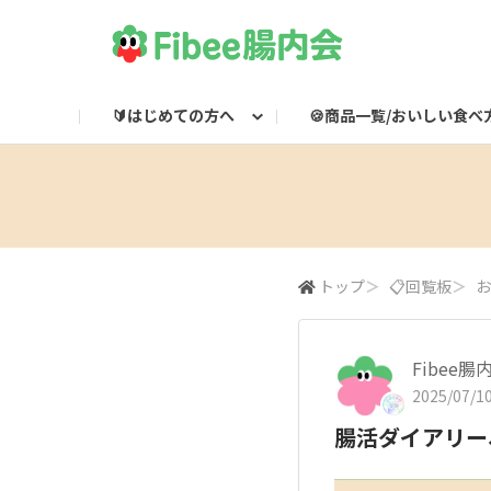
🔰はじめての方へ
🍪商品一覧/おいしい食べ
Fibeeとは？
Fibee商品一覧
🌸集会所
Fibee腸内会LINE
Fibee公式通販
👀みつけた！Fibee
Fibee腸内会の楽しみかた
ワッフルのおいしい食
Fibeeライブ配信
Fibee公式X

トップ
＞
📋回覧板
＞
お
Fibee
2025/07/10
腸活ダイアリー