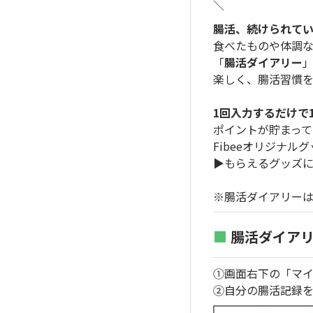
＼
腸活、続けられて
食べたものや体調
「
腸活ダイアリー
」
楽しく、腸活習慣を
1回入力するだけで1
ポイントが貯まって
Fibeeオリジナル
▶︎もらえるグッズ
※腸活ダイアリー
■
腸活ダイアリ
①画面右下の「マ
②自分の腸活記録