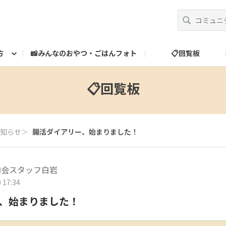
方
📸みんなのおやつ・ごはんフォト
📋回覧板
べ方
運営だより
スタッフ紹介
🎁ランク特典
ランク特典について
📮お問い合わせ
📋回覧板
知らせ
＞
腸活ダイアリー、始まりました！
腸内会スタッフ白岩
 17:34
、始まりました！