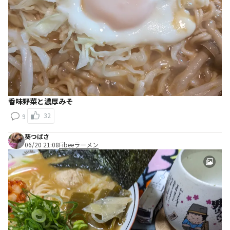
香味野菜と濃厚みそ
32
9
葵つばさ
06/20 21:08
Fibeeラーメン