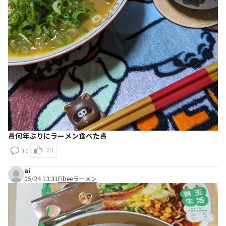
🍜何年ぶりにラーメン食べた🍜
23
10
ai
05/24 13:31
Fibeeラーメン