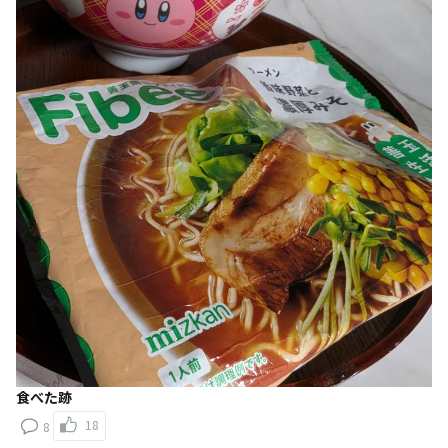
食べた跡
18
8