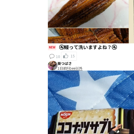
🚰鰻って洗いますよね？🚰
NEW
15
10
葵つばさ
1日前
Fibee以外