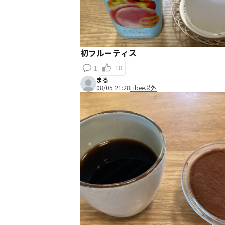
初フルーティス
18
1
まる
08/05 21:28
Fibee以外