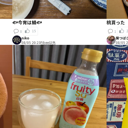
🐟️今宵は鯖🐟️
桃貰った
15
0
1
niko
葵つば
08/05 20:23
Fibee以外
08/05 2