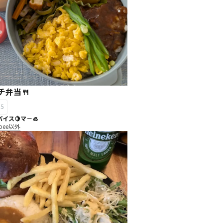
チ弁当🍴
15
イス🍋マ－🦪
ibee以外