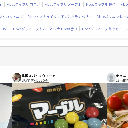
イ
Fibeeワッフル ココア
Fibeeワッフル メープル
Fibeeワッフル 抹茶
Fi
ンジとカカオニブ
Fibeeビスキュイ シナモンとクランベリー
Fibeeバウム プレー
米ごはん
Fibeeグラノーラ りんごとシナモンの香り
Fibeeグラノーラ 華やぐアー
北極スパイス🍋マ－🦪
まっぷ
5時間前
Fibee以外
23時間