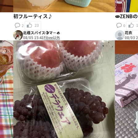
初フルーティス♪
🫓ZEN
23
2
0
北極スパイス🍋マ－🦪
花衣
08/05 15:41
Fibee以外
08/03 2