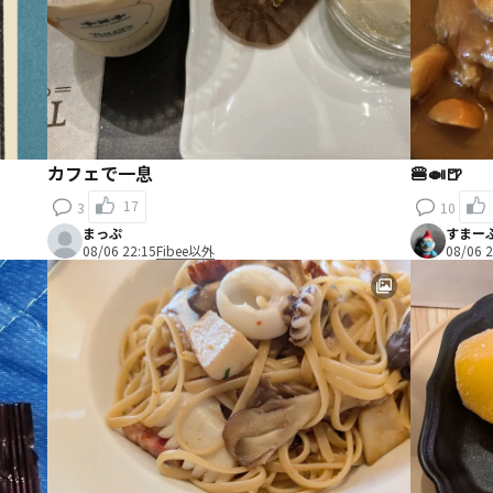
カフェで一息
🍔🍛🍺
17
3
10
まっぷ
すまー
08/06 22:15
Fibee以外
08/06 2