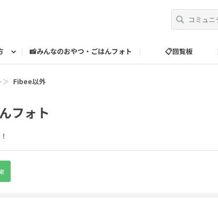
方
📸みんなのおやつ・ごはんフォト
📋回覧板
べ方
運営だより
スタッフ紹介
🎁ランク特典
ランク特典について
📮お問い合わせ
ト
＞
Fibee以外
はんフォト
ア！