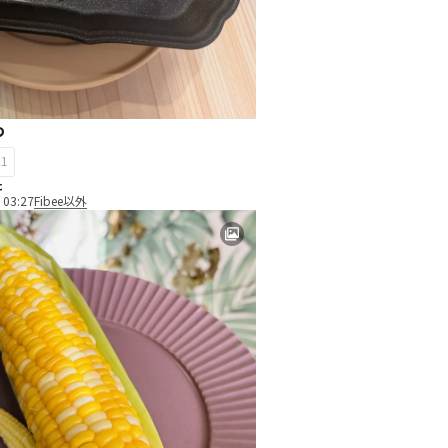
つ
21
た
 03:27
Fibee以外