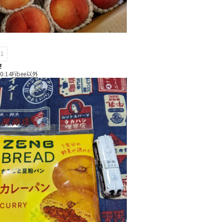
21
さ
0:14
Fibee以外