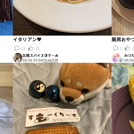
イタリアン💖
腸男おや
21
12
2
北極スパイス🍋マ－🦪
みつ
08/06 09:06
Fibee以外
08/06