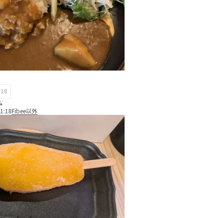
18
ふ
1:18
Fibee以外