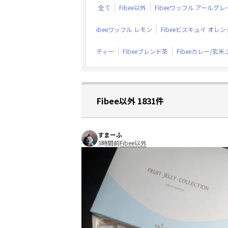
全て
Fibee以外
Fibeeワッフル アールグレ
ibeeワッフル レモン
Fibeeビスキュイ オレ
ティー
Fibeeブレンド茶
Fibeeカレー/玄
Fibee以外 1831件
すまーふ
3時間前
Fibee以外