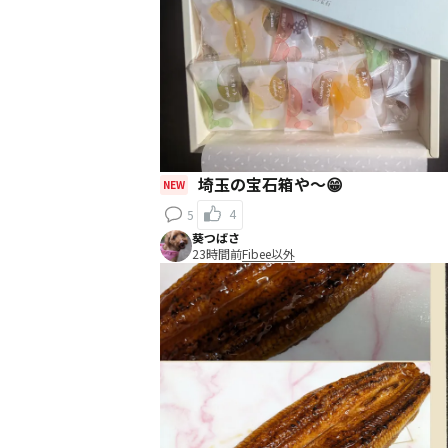
埼玉の宝石箱や〜😁
NEW
4
5
葵つばさ
23時間前
Fibee以外