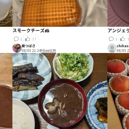
スモークチーズ🧀
アンジェ
17
5
3
葵つばさ
chihas
08/05 21:24
Fibee以外
08/05 2