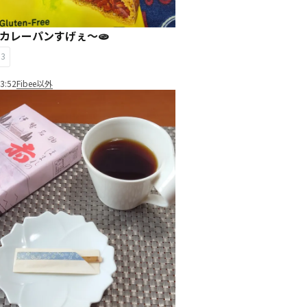
Bのカレーパンすげぇ〜🫓
13
3:52
Fibee以外