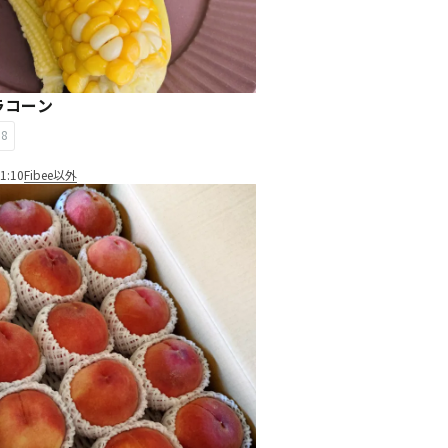
ラコーン
18
1:10
Fibee以外