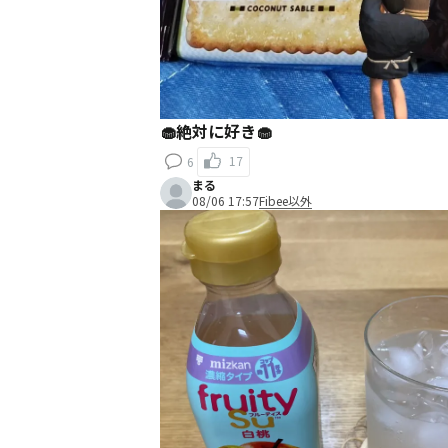
🧁絶対に好き🧁
17
6
まる
08/06 17:57
Fibee以外