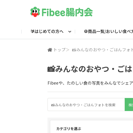
🔰はじめての方へ
🍪商品一覧/おいしい食べ
Fibeeとは？
Fibee商品一覧
🌸集会所
Fibee腸内会LINE
Fibee公式通販
👀みつけた！Fibee
Fibee腸内会の楽しみかた
ワッフルのおいしい食
Fibeeライブ配信
Fibee公式X

トップ
＞
📸みんなのおやつ・ごはんフォ
📸みんなのおやつ・ご
Fibeeや、たのしい食の写真をみんなでシェ
カテゴリを選ぶ