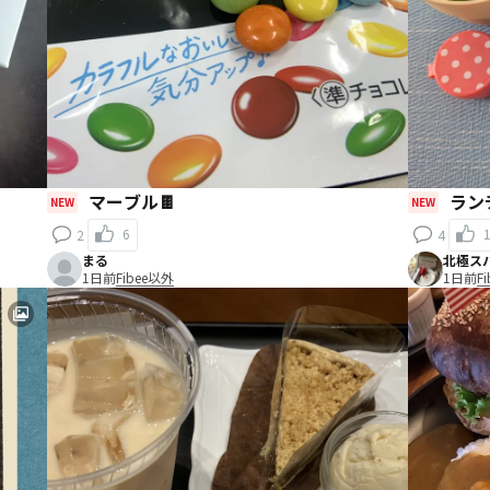
マーブル🍫
ラン
NEW
NEW
6
2
4
まる
北極スパ
1日前
Fibee以外
1日前
F