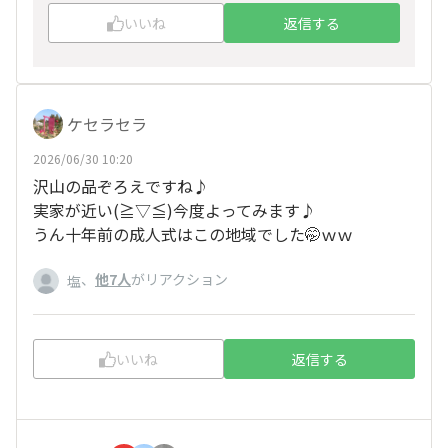
いいね
返信する
ケセラセラ
2026/06/30 10:20
沢山の品ぞろえですね♪
実家が近い(≧▽≦)今度よってみます♪
うん十年前の成人式はこの地域でした🤭ｗｗ
、
他7人
がリアクション
塩
いいね
返信する