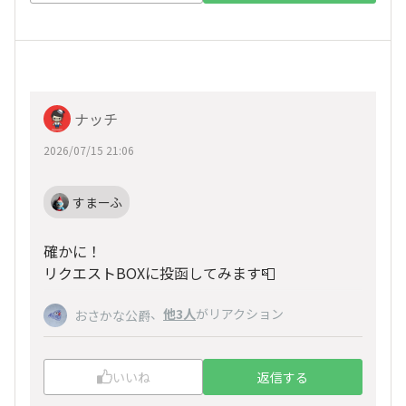
ナッチ
2026/07/15 21:06
すまーふ
確かに！
リクエストBOXに投函してみます📮
、
他3人
がリアクション
おさかな公爵
いいね
返信する