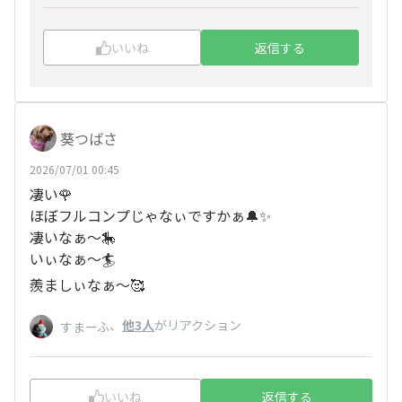
いいね
返信する
葵つばさ
2026/07/01 00:45
凄い🌹
ほぼフルコンプじゃなぃですかぁ🔔✨
凄いなぁ〜🎠
いぃなぁ〜🏄️
羨ましぃなぁ〜🥰
、
他3人
がリアクション
すまーふ
いいね
返信する