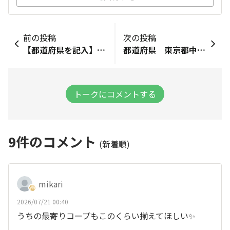
前の投稿
次の投稿
【都道府県を記入】東京都みつけたお店：🏪ファミマ!! 東京国際フォーラム店みつけた商品：🧇ワッフル4種類
都道府県 東京都中央区佃みつけたお店：ファミリーマートみつけた商品：むぎゅっとワッフルレモンファミリーマートのレモンの焼き菓子コーナーでむぎゅっとワッフルのレモン味発見💡暑い夏にぴったりなレモン味最高ですねぇトースターで温めて食べるかはたまた凍らせてアイストッピング、蜂蜜かけて蜂蜜レモンも良いですなぁ
トークにコメントする
9
件のコメント
(新着順)
mikari
2026/07/21 00:40
うちの最寄りコープもこのくらい揃えてほしい✨