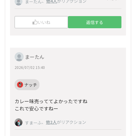
、
他4人
がリアクション
まーたん
グラノーラ食べちゃったから
ヤケ食いしたい気分やわ🤣💦
8月の定期便まち😭
黄昏にブランコ乗って泣いてよかな🤣
いいね
返信する
まーたん
2026/07/02 15:40
ナッチ
カレー味売っててよかったですね
これで安心ですねー
、
他2人
がリアクション
すまーふ