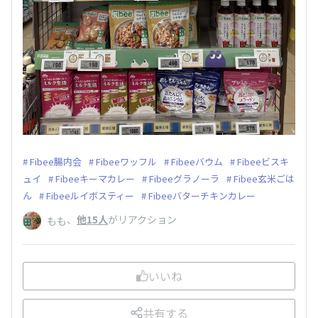
Fibee腸内会
Fibeeワッフル
Fibeeバウム
Fibeeビスキ
ュイ
Fibeeキーマカレー
Fibeeグラノーラ
Fibee玄米ごは
ん
Fibeeルイボスティー
Fibeeバターチキンカレー
、
他15人
がリアクション
もも
いいね
共有する