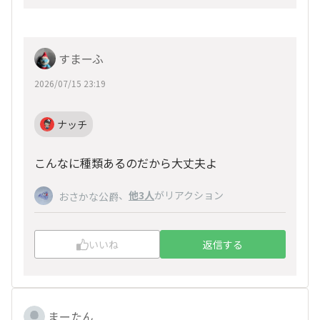
すまーふ
2026/07/15 23:19
ナッチ
こんなに種類あるのだから大丈夫よ
、
他3人
がリアクション
おさかな公爵
いいね
返信する
まーたん