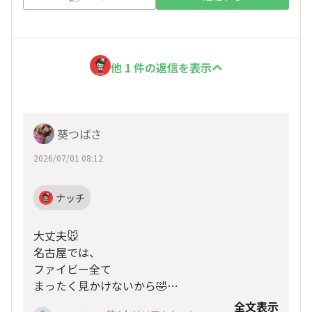
他 1 件の返信を表示
葵つばさ
2026/07/01 08:12
ナッチ
大丈夫🐭
名古屋では、
ファイビー全て
まったく見かけないから🤣
羨ましぃです🤹
全文表示
る〜ぱんで