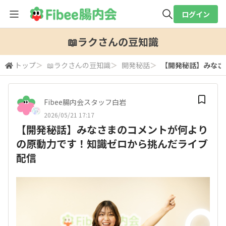
ログイン
全体検索
📖ラクさんの豆知識
トップ
＞
📖ラクさんの豆知識
＞
開発秘話
＞
【開発秘話】みなさ
検索
Fibee腸内会スタッフ白岩
2026/05/21 17:17
【開発秘話】みなさまのコメントが何より
の原動力です！知識ゼロから挑んだライブ
配信