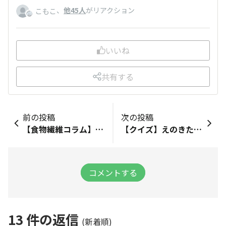
、
他45人
がリアクション
こもこ
いいね
共有する
前の投稿
次の投稿
【食物繊維コラム】ヘルシーなだけじゃない！「えのきだけ」の栄養をご紹介✨
【クイズ】えのきたけが、 きのこ類の中でも 特に多く含む栄養素は？
コメントする
13
件の返信
(新着順)