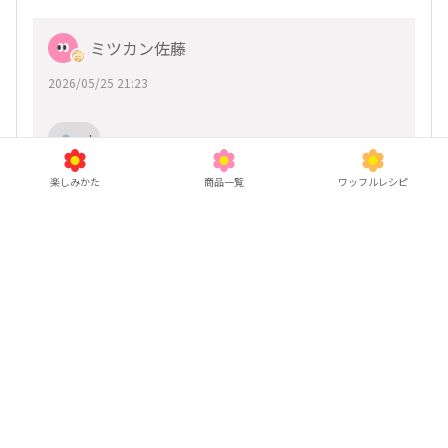
ミツカン佐藤
2026/05/25 21:23
ai
楽しみかた
商品一覧
ワッフルレシピ
コメントありがとうございます！
「一緒に楽しめるライブ」目指していたので、そ
う言っていただけて、とーっても嬉しいです🥳
、
他6人
がリアクション
.
いいね
返信する