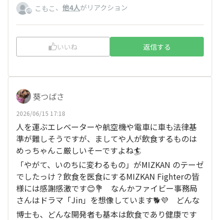
、
他4人
がリアクション
こもこ
いいね
返信する
葵つばさ
2026/06/15 17:18
人を運ぶエレベーターや航空機や電車に車も法律基
準が難しそうですが、ましてや人が飲食するものは
めっちゃんこ厳しいそーですよね🏄️
「やがて、いのちに変わるもの」がMIZKAN のテーゼ
でしたっけ？飲食を医食にするMIZKAN Fighterの皆
様には感謝感激です😊💐 なんかファイビー事務局
さんはドラマ「Jin」を想像しています🐕️💜 どんな
博士も、どんな開発者も基本は飲食であり健康です