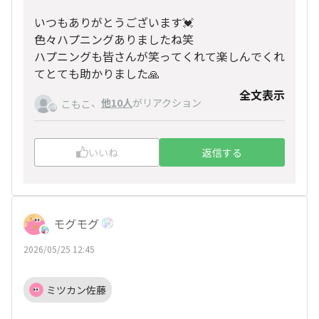
いつもありがとうございます💓
色々ハプニングありましたね笑
ハプニングも皆さんが笑ってくれて楽しんでくれ
てとても助かりました🙏
全文表示
28日も頑張ります！！！
、
他10人
がリアクション
こもこ
いいね
返信する
モグモグ
2026/05/25 12:45
ミツカン佐藤