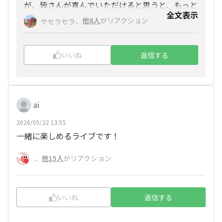
が、皆さんが喜んでいただけると思うと、もっと
全文表示
頑張ろうと思えて、毎回配信時間ギリギリまで構
、
他8人
がリアクション
ケセラセラ
成を練ってました！
ラストライブも後悔ないように頑張ります💪
いいね
返信する
ai
2026/05/22 13:55
一緒に楽しめるライブです！
、
他15人
がリアクション
.
いいね
返信する