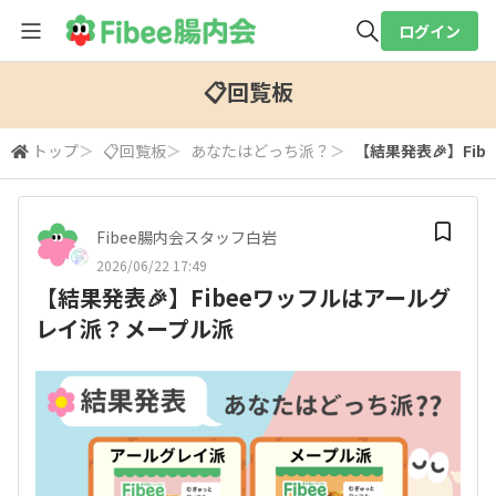
ログイン
全体検索
📋回覧板
トップ
＞
📋回覧板
＞
あなたはどっち派？
＞
【結果発表🎉】Fi
検索
Fibee腸内会スタッフ白岩
2026/06/22 17:49
【結果発表🎉】Fibeeワッフルはアールグ
レイ派？メープル派