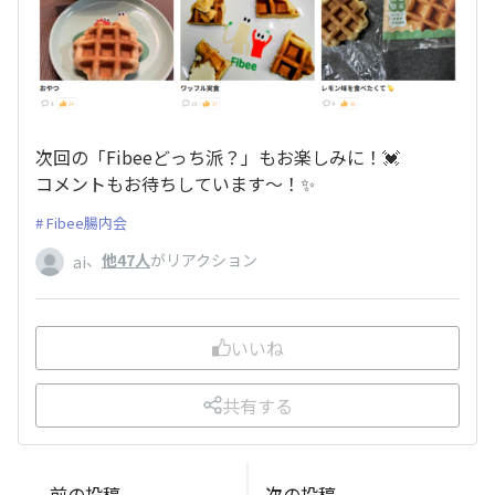
次回の「Fibeeどっち派？」もお楽しみに！💓
コメントもお待ちしています〜！✨
Fibee腸内会
、
他47人
がリアクション
ai
いいね
共有する
前の投稿
次の投稿