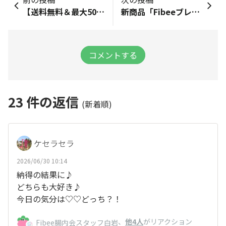
【送料無料＆最大50%オフ】ライブ配信限定📢Fibeeお得セットを販売中👀！
新商品「Fibeeブレッド デニッシュシリーズ」が登場！
コメントする
23
件の返信
(新着順)
ケセラセラ
2026/06/30 10:14
納得の結果に♪
どちらも大好き♪
今日の気分は♡♡どっち？！
、
他4人
がリアクション
Fibee腸内会スタッフ白岩