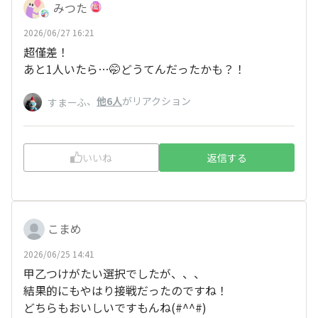
みつた
2026/06/27 16:21
超僅差！
あと1人いたら…🤭どうてんだったかも？！
、
他6人
がリアクション
すまーふ
いいね
返信する
こまめ
2026/06/25 14:41
甲乙つけがたい選択でしたが、、、
結果的にもやはり接戦だったのですね！
どちらもおいしいですもんね(#^^#)