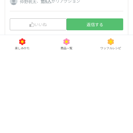
、
他6人
がリアクション
仲野帆太
いいね
返信する
楽しみかた
商品一覧
ワッフルレシピ
ほろよい
2026/06/23 03:28
一票差だったんですね！すごい接戦！
、
他7人
がリアクション
仲野帆太
いいね
返信する