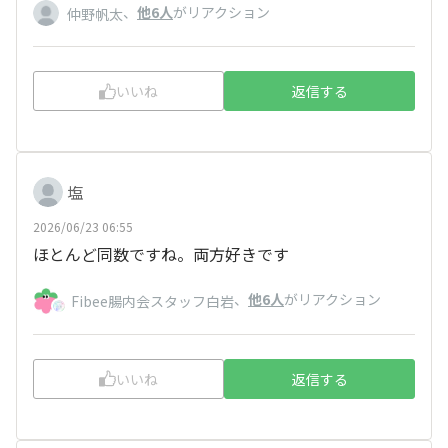
、
他6人
がリアクション
仲野帆太
いいね
返信する
塩
2026/06/23 06:55
ほとんど同数ですね。両方好きです
、
他6人
がリアクション
Fibee腸内会スタッフ白岩
いいね
返信する