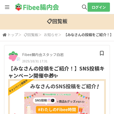
ログイン
全体検索
📋回覧板
トップ
＞
📋回覧板
＞
お知らせ
＞
【みなさんの投稿をご紹介！】S
検索
Fibee腸内会スタッフ白岩
2025/10/31 17:31
【みなさんの投稿をご紹介！】SNS投稿キ
ャンペーン開催中🎁✨