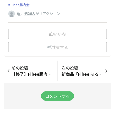
Fibee腸内会
、
他26人
がリアクション
塩
いいね
共有する
前の投稿
次の投稿
【終了】Fibee腸内会の「ファンネーム」をみんなで決めよう！
新商品「Fibee ほろあまバウム 塩キャラメル」が登場！
コメントする