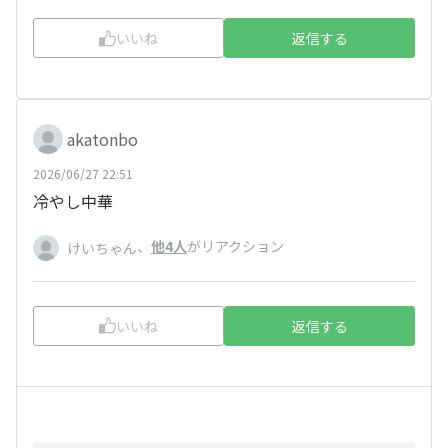
いいね
返信する
akatonbo
2026/06/27 22:51
冷やし中華
、
他4人
がリアクション
けいちゃん
いいね
返信する