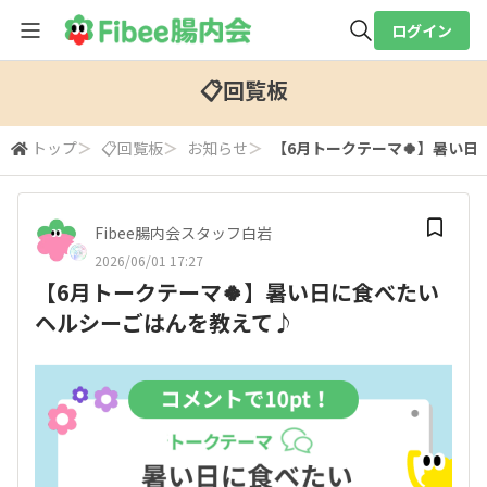
ログイン
全体検索
📋回覧板
トップ
＞
📋回覧板
＞
お知らせ
＞
【6月トークテーマ🍀】暑い日
検索
Fibee腸内会スタッフ白岩
2026/06/01 17:27
【6月トークテーマ🍀】暑い日に食べたい
ヘルシーごはんを教えて♪