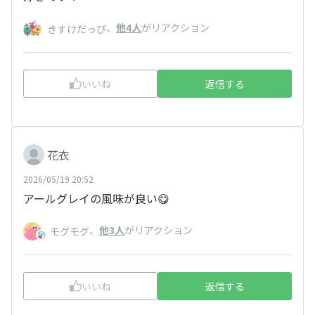
、
他4人
がリアクション
きすけだっぴ
いいね
返信する
花衣
2026/05/19 20:52
アールグレイの風味が良い😋
、
他3人
がリアクション
モグモグ
いいね
返信する