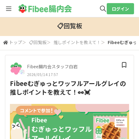
ログイン
全体検索
📋回覧板
トップ
＞
📋回覧板
＞
推しポイントを教えて！
＞
Fibeeむぎゅ
検索
Fibee腸内会スタッフ白岩
2026/05/14 17:57
Fibeeむぎゅっとワッフルアールグレイの
推しポイントを教えて！👀💓