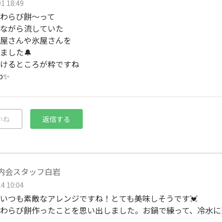
1 18:49
わらび餅〜って
ながら流していた
屋さんや氷屋さんを
ました🔔
けるところが粋ですね
b✨
いね
返信する
e腸内会スタッフ白岩
4 10:04
いつも素敵なアレンジですね！とても美味しそうです💓
わらび餅作ったことを思い出しました。お鍋で練って、冷水に