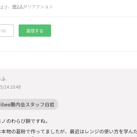
、
他2人
がリアクション
ばさ
いね
返信する
ーふ
5/14 10:48
Fibee腸内会スタッフ白岩
モノのわらび餅ですね。
は本物の葛粉で作ってましたが、最近はレンジの使い方を学んだ