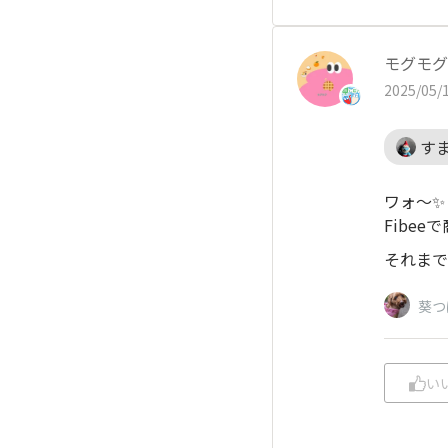
モグモグ
2025/05/1
す
ワォ〜✨
Fibee
それまで
葵つ
い