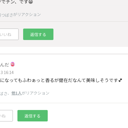
でチン、です😁
がリアクション
葵つばさ
いいね
返信する
んだ
3 16:14
になってもふわぁっと香るが健在だなんて美味しそうです💕
、
他1人
がリアクション
ばさ
いね
返信する