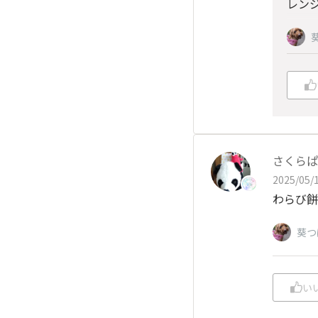
レンジ
さくらぱ
2025/05/1
わらび餅
葵つ
い