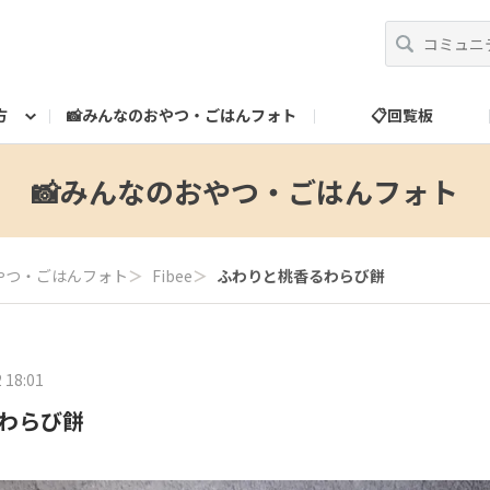
方
📸みんなのおやつ・ごはんフォト
📋回覧板
べ方
運営だより
スタッフ紹介
🎁ランク特典
ランク特典について
📮お問い合わせ
📸みんなのおやつ・ごはんフォト
やつ・ごはんフォト
＞
Fibee
＞
ふわりと桃香るわらび餅
 18:01
わらび餅