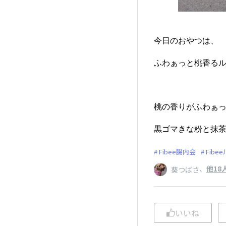
今日のおやつは、
ふわぁっと桃香るル
桃の香りがふわぁ
黒ゴマきな粉と抹
Fibee腸内会
Fib
、
他18
葵つばさ
いいね