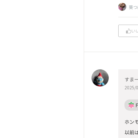
葵つ
い
すま
2025/0
ホン
以前