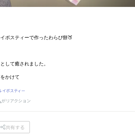
イボスティーで作ったわらび餅🍑
っとして癒されました。
茶をかけて
eeルイボスティー
人
がリアクション
共有する