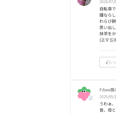
2026/07/0
自転車で
鐘ならし
わらび餅
思い出し
抹茶をか
(≧∇≦)
い
Fibe
2025/05/1
うわぁ、
昔、母と