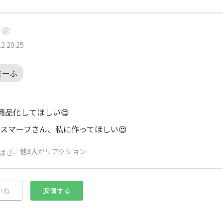
2 20:25
まーふ
で商品化してほしい😋
スマーフさん、私に作ってほしい😍
、
他3人
がリアクション
ばさ
いね
返信する