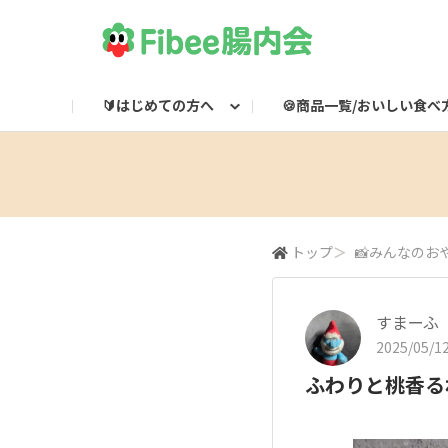
🔰はじめての方へ
🍪商品一覧/おいしい食べ
Fibeeとは？
Fibee商品一覧
🌸集会所
Fibee腸内会LINE
Fibee公式通販
👀みつけた！Fibee
Fibee腸内会の楽しみかた
ワッフルのおいしい食
Fibeeライブ配信
Fibee公式X

トップ
＞
📸みんなのお
すまーふ
2025/05/12
ふわりと桃香る