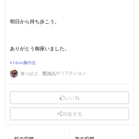
明日から持ち歩こう。
ありがとう御座いました。
Fibee腸内会
、
他26人
がリアクション
葵つばさ
いいね
共有する
前の投稿
次の投稿