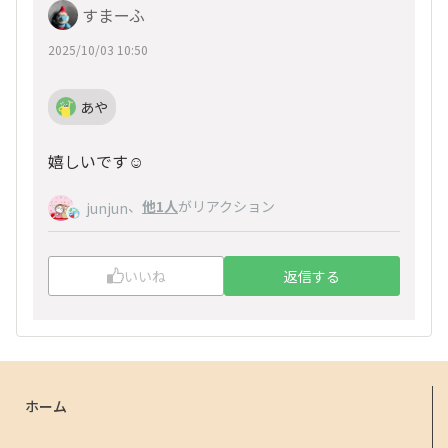
すまーふ
2025/10/03 10:50
あや
嬉しいです☺️
、
他1人
がリアクション
junjun
いいね
返信する
ホーム