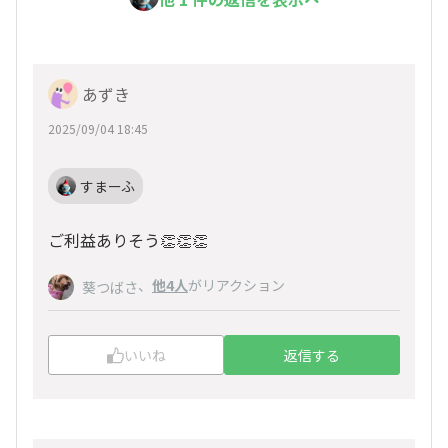
あずき
2025/09/04 18:45
すまーふ
ご利益ありそう👏👏👏
、
他4人
がリアクション
葵つばさ
いいね
返信する