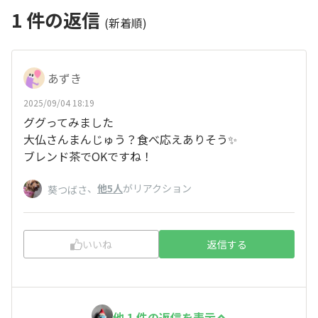
1
件の返信
(新着順)
あずき
2025/09/04 18:19
ググってみました
大仏さんまんじゅう？食べ応えありそう✨
ブレンド茶でOKですね！
、
他5人
がリアクション
葵つばさ
いいね
返信する
他 1 件の返信を表示