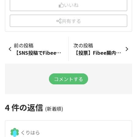
いいね
共有する
前の投稿
次の投稿
【SNS投稿でFibee腸内会を広めよう！】Fibeeプレゼントキャンペーン🎁
【投票】Fibee腸内会の「ファンネーム」をみんなで決めよう！
コメントする
4
件の返信
(新着順)
くりはら