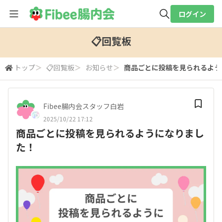
ログイン
全体検索
📋回覧板
トップ
＞
📋回覧板
＞
お知らせ
＞
商品ごとに投稿を見られるよう
検索
Fibee腸内会スタッフ白岩
2025/10/22 17:12
商品ごとに投稿を見られるようになりまし
た！