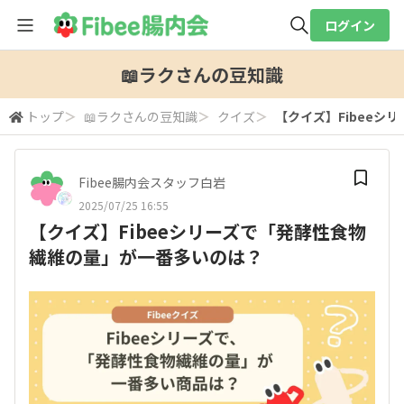
ログイン
全体検索
📖ラクさんの豆知識
トップ
＞
📖ラクさんの豆知識
＞
クイズ
＞
【クイズ】Fibee
検索
Fibee腸内会スタッフ白岩
2025/07/25 16:55
【クイズ】Fibeeシリーズで「発酵性食物
繊維の量」が一番多いのは？