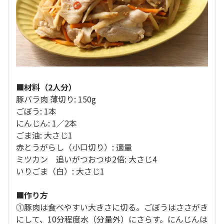
■材料（2人分）
豚バラ肉 薄切り: 150g
ごぼう: 1本
にんじん: 1／2本
ごま油: 大さじ1
赤とうがらし（小口切り）: 適量
ミツカン 追いがつおつゆ2倍: 大さじ4
いりごま（白）: 大さじ1
■作り方
①豚肉は食べやすい大きさに切る。ごぼうはささがき
にして、10分程度水（分量外）にさらす。にんじんは