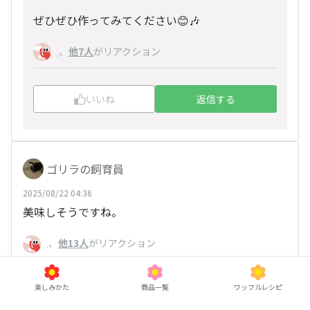
ぜひぜひ作ってみてください😊🎶
、
他7人
がリアクション
.
いいね
返信する
ゴリラの飼育員
2025/08/22 04:36
美味しそうですね。
、
他13人
がリアクション
.
楽しみかた
商品一覧
ワッフルレシピ
いいね
返信する