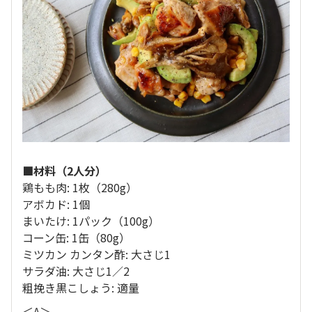
■材料（2人分）
鶏もも肉: 1枚（280g）
アボカド: 1個
まいたけ: 1パック（100g）
コーン缶: 1缶（80g）
ミツカン カンタン酢: 大さじ1
サラダ油: 大さじ1／2
粗挽き黒こしょう: 適量
＜A＞