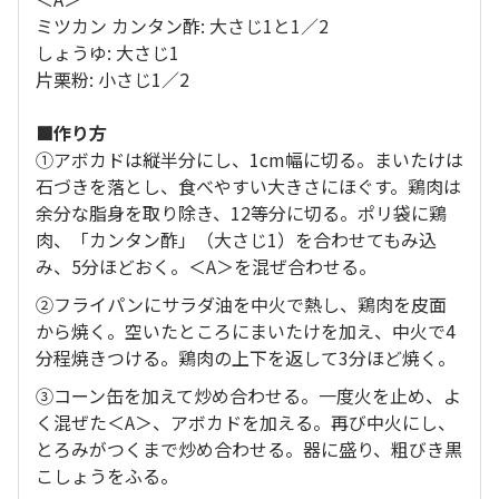
ミツカン カンタン酢: 大さじ1と1／2
しょうゆ: 大さじ1
片栗粉: 小さじ1／2
■作り方
①アボカドは縦半分にし、1cm幅に切る。まいたけは
石づきを落とし、食べやすい大きさにほぐす。鶏肉は
余分な脂身を取り除き、12等分に切る。ポリ袋に鶏
肉、「カンタン酢」（大さじ1）を合わせてもみ込
み、5分ほどおく。＜A＞を混ぜ合わせる。
②フライパンにサラダ油を中火で熱し、鶏肉を皮面
から焼く。空いたところにまいたけを加え、中火で4
分程焼きつける。鶏肉の上下を返して3分ほど焼く。
③コーン缶を加えて炒め合わせる。一度火を止め、よ
く混ぜた＜A＞、アボカドを加える。再び中火にし、
とろみがつくまで炒め合わせる。器に盛り、粗びき黒
こしょうをふる。