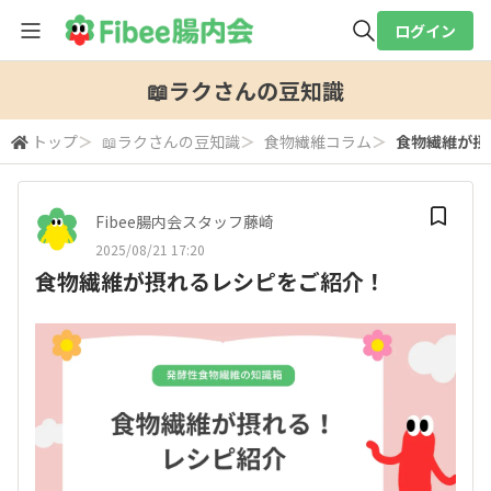
ログイン
全体検索
📖ラクさんの豆知識
トップ
＞
📖ラクさんの豆知識
＞
食物繊維コラム
＞
食物繊維が摂
検索
Fibee腸内会スタッフ藤崎
2025/08/21 17:20
食物繊維が摂れるレシピをご紹介！