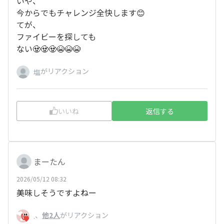
いや、
今からでもチャレンジ全快します😊
てが、
ファイビーを探しても
ない🧟🧟🧟😭😭😭
がリアクション
塩
いいね
返信する
まーたん
2026/05/12 08:32
美味しそうですよねー
、
他2人
がリアクション
.