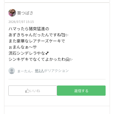
葵つばさ
2026/07/07 15:15
ハマったら猪突猛進の
あずきちゃんだったんですね🥰✨
また豪華なレアチーズケーキで
ぉまんなぁ〜🎊
流石シンデレラやな💕
シンキゲキでなくてよかったわ🤗✨
、
他2人
がリアクション
まーたん
いいね
返信する