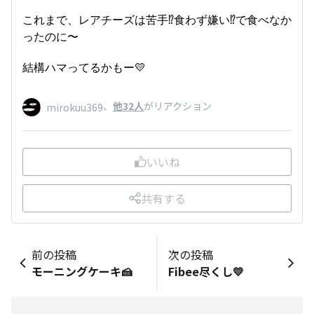
これまで、レアチーズは苦手⁉️食わず嫌い⁉️で食べなか
ったのに〜
結構ハマってるかもー💛
、
他32人
がリアクション
mirokuu369
いいね
共有する
前の投稿
次の投稿
モーニングケーキ🍰
Fibee尽くし💛