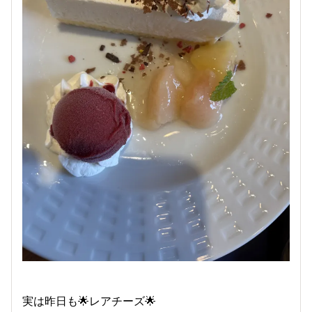
実は昨日も🌟レアチーズ🌟