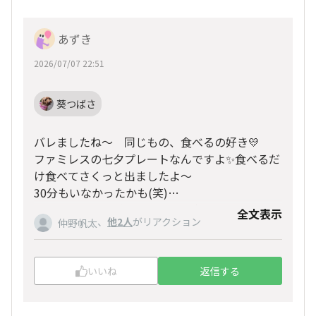
あずき
2026/07/07 22:51
葵つばさ
バレましたね～ 同じもの、食べるの好き💛
ファミレスの七夕プレートなんですよ✨食べるだ
け食べてさくっと出ましたよ～
30分もいなかったかも(笑)
ほんま、シンキゲキじゃなくて良かった～🤗
全文表示
、
他2人
がリアクション
仲野帆太
いいね
返信する