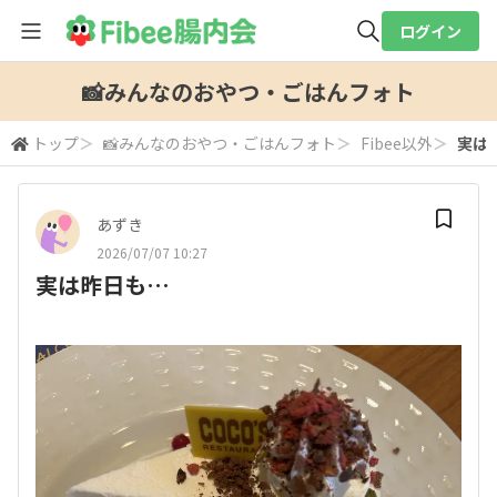
ログイン
全体検索
📸みんなのおやつ・ごはんフォト
トップ
＞
📸みんなのおやつ・ごはんフォト
＞
Fibee以外
＞
実は
検索
あずき
2026/07/07 10:27
実は昨日も…