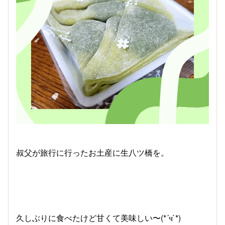
叔父が旅行に行ったお土産に生八ツ橋を。
久しぶりに食べたけど甘くて美味しい〜(*´ч`*)