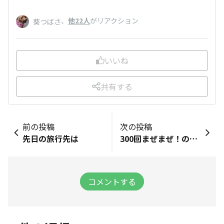
、
他22人
がリアクション
葵つばさ
いいね
共有する
前の投稿
次の投稿
先日の旅行先は
300回まぜまぜ！の壁は厚かった💦
コメントする