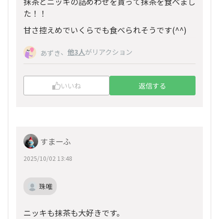
抹茶とニッキの詰めわせを貰って抹茶を食べまし
た！！
甘さ控えめでいくらでも食べられそうです(
^^
)
、
他3人
がリアクション
あずき
いいね
返信する
すまーふ
2025/10/02 13:48
珠唯
ニッキも抹茶も大好きです。