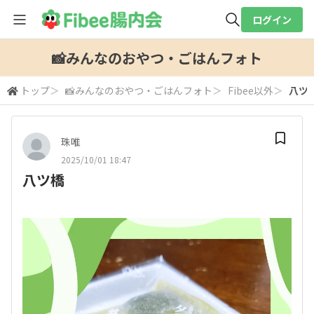
ログイン
全体検索
📸みんなのおやつ・ごはんフォト
トップ
＞
📸みんなのおやつ・ごはんフォト
＞
Fibee以外
＞
八ツ
検索
珠唯
2025/10/01 18:47
八ツ橋