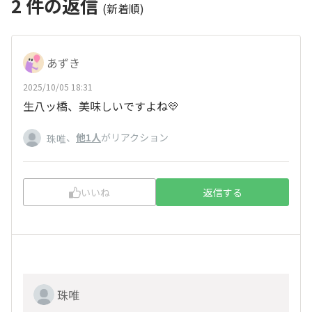
2
件の返信
(新着順)
あずき
2025/10/05 18:31
生八ッ橋、美味しいですよね💛
、
他1人
がリアクション
珠唯
いいね
返信する
珠唯