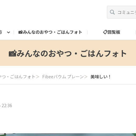
方
📸みんなのおやつ・ごはんフォト
📋回覧板
べ方
運営だより
スタッフ紹介
🎁ランク特典
ランク特典について
📮お問い合わせ
📸みんなのおやつ・ごはんフォト
やつ・ごはんフォト
＞
Fibeeバウム プレーン
＞
美味しい！
 22:36