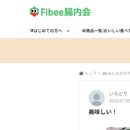
🔰はじめての方へ
🍪商品一覧/おいしい食べ
Fibeeとは？
Fibee商品一覧
🌸集会所
Fibee腸内会LINE
Fibee公式通販
👀みつけた！Fibee
Fibee腸内会の楽しみかた
ワッフルのおいしい食
Fibeeライブ配信
Fibee公式X

トップ
＞
📸みんなのお
いろどり
2026/07/05
美味しい！