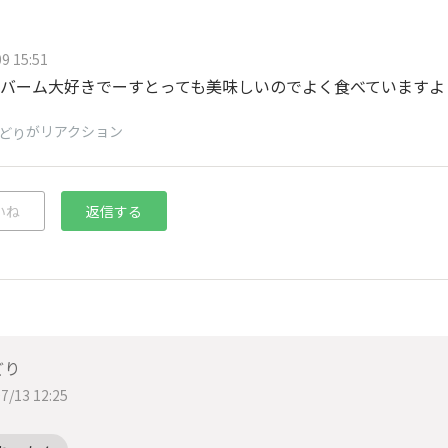
9 15:51
バーム大好きでーすとっても美味しいのでよく食べていますよ
がリアクション
どり
いね
返信する
どり
7/13 12:25