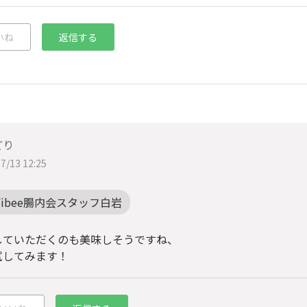
いね
返信する
どり
7/13 12:25
Fibee腸内会スタッフ白岩
していただくのも美味しそうですね、
試してみます！