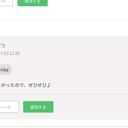
いね
返信する
どり
7/13 12:26
mika
しかったので、ぜひぜひ♪
いいね
返信する