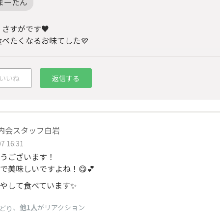
まーたん
、さすがです♥
食べたくなるお味てした💜
いいね
返信する
e腸内会スタッフ白岩
7 16:31
うございます！
で美味しいですよね！😋💕
やして食べています✨
、
他1人
がリアクション
どり