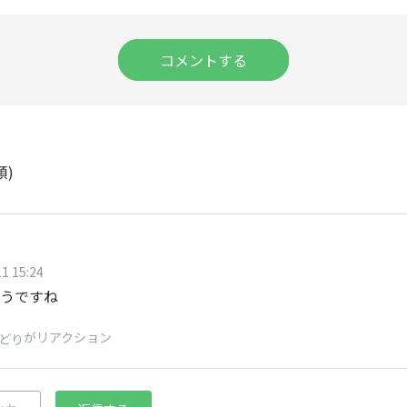
コメントする
順)
1 15:24
うですね
がリアクション
どり